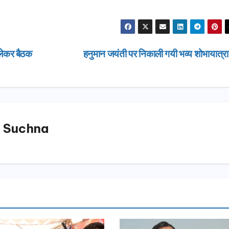
 लेकर बैठक
हनुमान जयंती पर निकाली गयी भव्य शोभायात्र
 Suchna
उत्तराखण्ड
मसूरी विधान
17.80 करोड
योजनाओं की 
AUGUST 4,