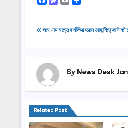
a
a
m
h
c
st
ail
ar
e
o
e
Post
चार धाम यात्रा व वीकेंड प्लान लागू किए जाने को
b
d
navigation
o
o
o
n
k
By
News Desk Jan
Related Post