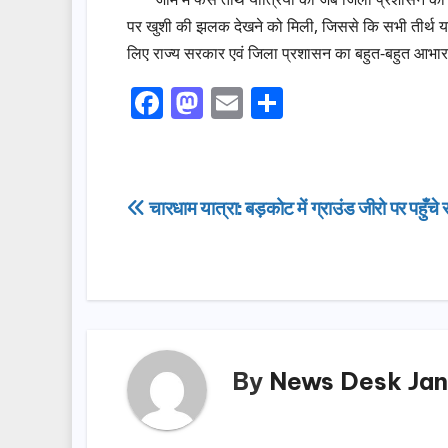
पर खुशी की झलक देखने को मिली, जिससे कि सभी तीर्थ यात्रि
लिए राज्य सरकार एवं जिला प्रशासन का बहुत-बहुत आभार 
F
M
E
S
a
a
m
h
c
st
ail
ar
e
o
e
Post
चारधाम यात्रा: बड़कोट में ग्राउंड जीरो पर पहुँचे
b
d
navigation
o
o
o
n
k
By
News Desk Jan