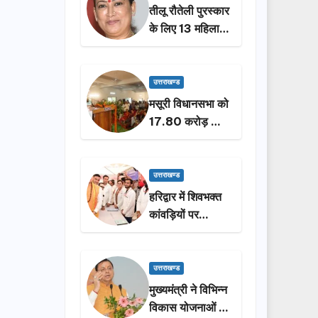
तीलू रौतेली पुरस्कार
के लिए 13 महिलाओं
का चयन, 35
आंगनबाड़ी
कार्यकर्तियां भी होंगी
उत्तराखण्ड
सम्मानित…
मसूरी विधानसभा को
17.80 करोड़ की
विकास योजनाओं की
सौगात, सीएम धामी
ने किया लोकार्पण-
उत्तराखण्ड
शिलान्यास.
हरिद्वार में शिवभक्त
कांवड़ियों पर
पुष्पवर्षा, मुख्यमंत्री
धामी ने किया चरण
प्रक्षालन…
उत्तराखण्ड
मुख्यमंत्री ने विभिन्न
विकास योजनाओं के