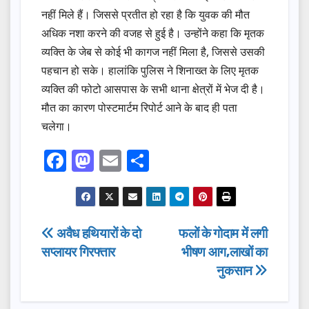
नहीं मिले हैं। जिससे प्रतीत हो रहा है कि युवक की मौत
अधिक नशा करने की वजह से हुई है। उन्होंने कहा कि मृतक
व्यक्ति के जेब से कोई भी कागज नहीं मिला है, जिससे उसकी
पहचान हो सके। हालांकि पुलिस ने शिनाख्त के लिए मृतक
व्यक्ति की फोटो आसपास के सभी थाना क्षेत्रों में भेज दी है।
मौत का कारण पोस्टमार्टम रिपोर्ट आने के बाद ही पता
चलेगा।
F
M
E
S
a
a
m
h
c
st
ail
ar
e
o
e
Post
अवैध हथियारों के दो
फलों के गोदाम में लगी
b
d
सप्लायर गिरफ्तार
भीषण आग,लाखों का
navigation
o
o
नुकसान
o
n