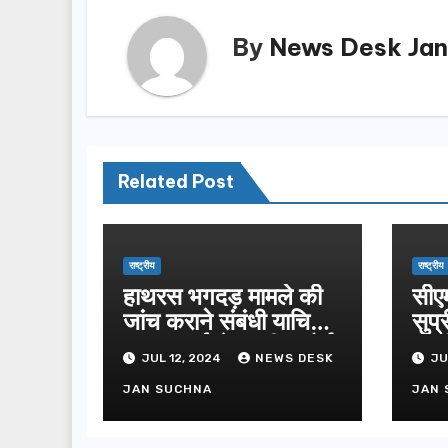
By
News Desk Jan
Related Post
राष्ट्रीय
राष्ट्रीय
हाथरस भगदड़ मामले की
सीए
जांच कराने संबंधी याचिका
सुप्
पर सुनवाई से सुप्रीम कोर्ट
अंत
JUL 12, 2024
NEWS DESK
JU
ने किया इनकार
इस व
रिहा
JAN SUCHNA
JAN 