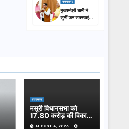
प्रशासन की
उत्तराखण्ड
सराहना…
मुख्यमंत्री धामी ने
सुनीं जन समस्याएं,
अधिकारियों को
त्वरित समाधान के
दिए निर्देश
उत्तराखण्ड
मसूरी विधानसभा को
17.80 करोड़ की विकास
योजनाओं की सौगात, सीएम
AUGUST 4, 2026