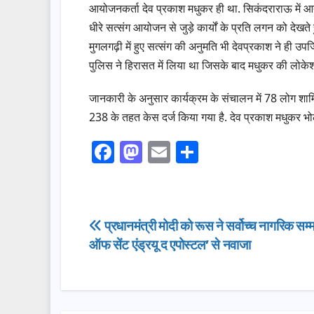
आयोजनकर्ता देव प्रकाश मधुकर ही था. सिकंदराराऊ में आत
धीरे सत्संग आयोजन से जुड़े कार्यों के प्रति लगन को देखत
मुगलगढ़ी में हुए सत्संग की अनुमति भी देवप्रकाश ने ही उ
पुलिस ने हिरासत में लिया था जिसके बाद मधुकर की लोके
जानकारी के अनुसार कार्यक्रम के संचालन में 78 लोग शा
238 के तहत केस दर्ज किया गया है. देव प्रकाश मधुकर भो
F
M
E
S
a
a
m
h
c
st
ail
ar
e
o
e
Post
प्रधानमंत्री मोदी को रूस ने सर्वोच्च नागरिक सम्
b
d
ऑफ सेंट एंड्रयू द एपोस्टल’ से नवाजा
navigation
o
o
o
n
k