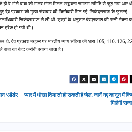
े ही वे भोले बाबा की मानव मंगल मिलन सद्भावना समागम समिति से जुड़ गया और धी
े हुए देव प्रकाश को मुख्य सेवादार की जिम्मेदारी मिल गई. सिकंदराराऊ के फुलरई
पजिलाधिकारी सिकंदराराऊ से ली थी. सूत्रों के अनुसार देवप्रकाश की पत्नी रंजना 
शन ट्रैक हो गयी थी।
मिल थे. देव प्रकाश मधुकर पर भारतीय न्याय संहिता की धारा 105, 110, 126, 2
ले बाबा का बेहद करीबी बताया जाता है।
मान ‘ऑर्डर
प्यार में धोखा दिया तो हो सकती है जेल, जानें नए कानून में क
मिलेगी सज
उत्तराखण्ड
उत्तराखण्ड
दिल्ली-देहरादून कॉरिडोर
एसआईआर शिव
से जुड़ी 12 किमी
डीएम ने किया 