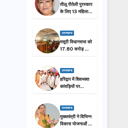
तीलू रौतेली पुरस्कार
के लिए 13 महिलाओं
का चयन, 35
आंगनबाड़ी
कार्यकर्तियां भी होंगी
उत्तराखण्ड
सम्मानित…
मसूरी विधानसभा को
17.80 करोड़ की
विकास योजनाओं की
सौगात, सीएम धामी
ने किया लोकार्पण-
उत्तराखण्ड
शिलान्यास.
हरिद्वार में शिवभक्त
कांवड़ियों पर
पुष्पवर्षा, मुख्यमंत्री
धामी ने किया चरण
प्रक्षालन…
उत्तराखण्ड
मुख्यमंत्री ने विभिन्न
विकास योजनाओं के