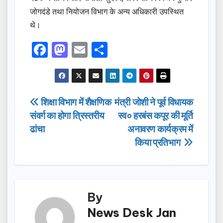
जोगदंडे तथा नियोजन विभाग के अन्य अधिकारी उपस्थित
थे।
F
M
E
S
a
a
m
h
c
st
ail
ar
e
o
e
Post
शिक्षा विभाग में शैक्षणिक
मंत्री जोशी ने पूर्व विधायक
b
d
संवर्ग का होगा त्रिस्तरीय
स्व० हरबंस कपूर की मूर्ति
navigation
o
o
ढांचा
अनावरण कार्यक्रम में
o
n
किया प्रतिभाग
k
By
News Desk Jan