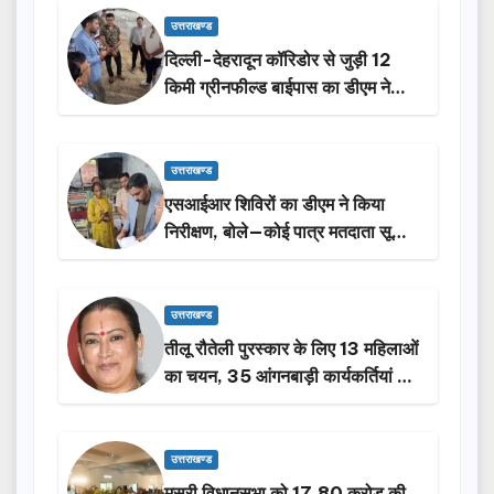
उत्तराखण्ड
दिल्ली-देहरादून कॉरिडोर से जुड़ी 12
किमी ग्रीनफील्ड बाईपास का डीएम ने
किया निरीक्षण…
उत्तराखण्ड
एसआईआर शिविरों का डीएम ने किया
निरीक्षण, बोले—कोई पात्र मतदाता सूची
से न छूटे…
उत्तराखण्ड
तीलू रौतेली पुरस्कार के लिए 13 महिलाओं
का चयन, 35 आंगनबाड़ी कार्यकर्तियां भी
होंगी सम्मानित…
उत्तराखण्ड
मसूरी विधानसभा को 17.80 करोड़ की