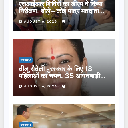
एसआईआर शिविरों का डीएम ने किया
निरीक्षण, बोले—कोई पात्र मतदाता
सूची से न छूटे…
AUGUST 6, 2026
उत्तराखण्ड
तीलू रौतेली पुरस्कार के लिए 13
महिलाओं का चयन, 35 आंगनबाड़ी
कार्यकर्तियां भी होंगी सम्मानित…
AUGUST 6, 2026
उत्तराखण्ड