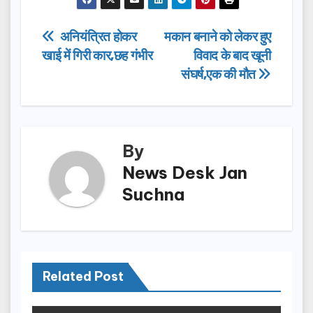
c
st
ail
ar
e
o
e
Post
अनियंत्रित होकर
मकान बनाने को लेकर हुए
b
d
खाई में गिरी कार,छह गंभीर
विवाद के बाद खूनी
navigation
o
o
संघर्ष,एक की मौत
o
n
k
By
News Desk Jan
Suchna
Related Post