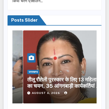
किया चरण प्रक्षालन…
Posts Slider
उत्तराखण्ड
उत्तराख
तीलू रौतेली पुरस्कार के लिए 13 महिलाओं
मसू
ूची
का चयन, 35 आंगनबाड़ी कार्यकर्तियां भी
विक
होंगी सम्मानित…
ने क
AUGUST 6, 2026
A