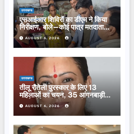
उत्तराखण्ड
एसआईआर शिविरों का डीएम ने किया
निरीक्षण, बोले—कोई पात्र मतदाता
सूची से न छूटे…
AUGUST 6, 2026
उत्तराखण्ड
तीलू रौतेली पुरस्कार के लिए 13
महिलाओं का चयन, 35 आंगनबाड़ी
कार्यकर्तियां भी होंगी सम्मानित…
AUGUST 6, 2026