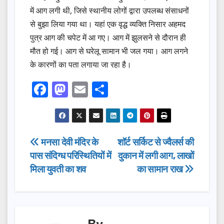
में आग लगी थी, जिसे स्थानीय लोगों द्वारा उपलब्ध संसाधनों
से बुझा लिया गया था। यहां एक वृद्ध व्यक्ति निसार अहमद
पुत्र आग की चपेट में आ गए। आग में झुलसने से दौरान ही
मौत हो गई। आग से घरेलू सामान भी जल गया। आग लगने
के कारणों का पता लगाया जा रहा है।
F
M
E
S
a
a
m
h
c
st
ail
ar
e
o
e
Post
मनसा देवी मंदिर के
शॉर्ट सर्किट से ज्वैलर्स की
b
d
पास संदिग्ध परिस्थितियों में
दुकान में लगी आग, लाखों
navigation
o
o
मिला युवती का शव
का सामान राख
o
n
k