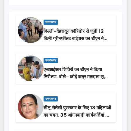
उत्तराखण्ड
दिल्ली-देहरादून कॉरिडोर से जुड़ी 12
किमी ग्रीनफील्ड बाईपास का डीएम ने
किया निरीक्षण…
उत्तराखण्ड
एसआईआर शिविरों का डीएम ने किया
निरीक्षण, बोले—कोई पात्र मतदाता सूची
से न छूटे…
उत्तराखण्ड
तीलू रौतेली पुरस्कार के लिए 13 महिलाओं
का चयन, 35 आंगनबाड़ी कार्यकर्तियां भी
होंगी सम्मानित…