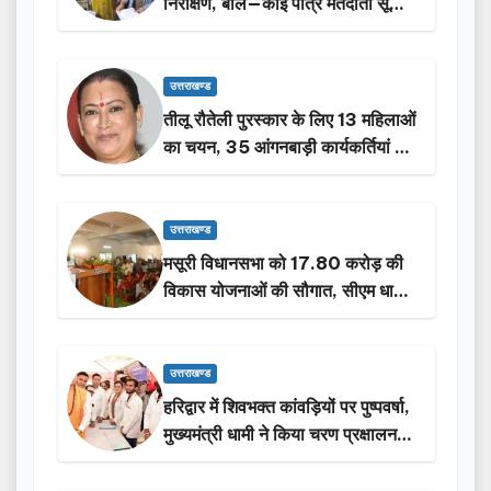
निरीक्षण, बोले—कोई पात्र मतदाता सूची
से न छूटे…
उत्तराखण्ड
तीलू रौतेली पुरस्कार के लिए 13 महिलाओं
का चयन, 35 आंगनबाड़ी कार्यकर्तियां भी
होंगी सम्मानित…
उत्तराखण्ड
मसूरी विधानसभा को 17.80 करोड़ की
विकास योजनाओं की सौगात, सीएम धामी
ने किया लोकार्पण-शिलान्यास.
उत्तराखण्ड
हरिद्वार में शिवभक्त कांवड़ियों पर पुष्पवर्षा,
मुख्यमंत्री धामी ने किया चरण प्रक्षालन…