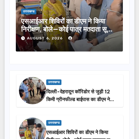
उत्तराखण्ड
उत्तराख
एसआईआर शिविरों का डीएम ने किया
तीलू
निरीक्षण, बोले—कोई पात्र मतदाता सूची
का च
से न छूटे…
होंग
AUGUST 6, 2026
A
उत्तराखण्ड
दिल्ली-देहरादून कॉरिडोर से जुड़ी 12
किमी ग्रीनफील्ड बाईपास का डीएम ने
किया निरीक्षण…
उत्तराखण्ड
एसआईआर शिविरों का डीएम ने किया