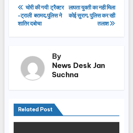
e
o
e
Post
चोरी की गयी ट्रैक्टर
लापता युवती का नही मिला
b
d
-ट्राली बरामद,पुलिस ने
कोई सुराग, पुलिस कर रही
navigation
o
o
शातिर दबोचा
तलाश
o
n
k
By
News Desk Jan
Suchna
Related Post