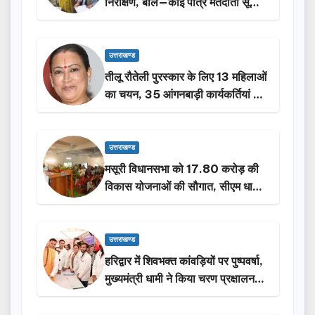
निरीक्षण, बोले—कोई पात्र मतदाता सूची
से न छूटे…
उत्तराखण्ड
तीलू रौतेली पुरस्कार के लिए 13 महिलाओं
का चयन, 35 आंगनबाड़ी कार्यकर्तियां भी
होंगी सम्मानित…
उत्तराखण्ड
मसूरी विधानसभा को 17.80 करोड़ की
विकास योजनाओं की सौगात, सीएम धामी
ने किया लोकार्पण-शिलान्यास.
उत्तराखण्ड
हरिद्वार में शिवभक्त कांवड़ियों पर पुष्पवर्षा,
मुख्यमंत्री धामी ने किया चरण प्रक्षालन…