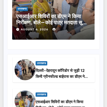
उत्तराखण्ड
उत्तराखण्
एसआईआर शिविरों का डीएम ने किया
तीलू 
निरीक्षण, बोले—कोई पात्र मतदाता सूची
का चय
से न छूटे…
होंगी
AUGUST 6, 2026
AU
उत्तराखण्ड
दिल्ली-देहरादून कॉरिडोर से जुड़ी 12
किमी ग्रीनफील्ड बाईपास का डीएम ने
किया निरीक्षण…
उत्तराखण्ड
एसआईआर शिविरों का डीएम ने किया