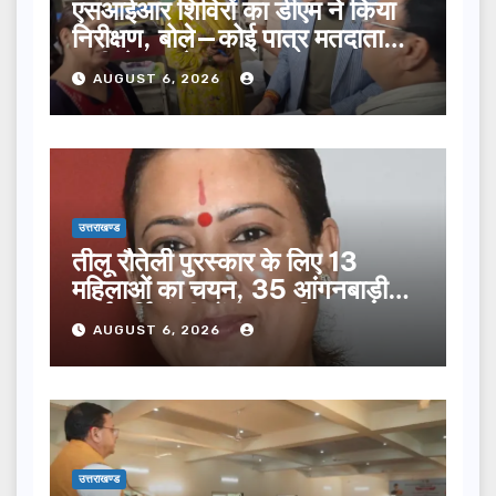
एसआईआर शिविरों का डीएम ने किया
निरीक्षण, बोले—कोई पात्र मतदाता
सूची से न छूटे…
AUGUST 6, 2026
उत्तराखण्ड
तीलू रौतेली पुरस्कार के लिए 13
महिलाओं का चयन, 35 आंगनबाड़ी
कार्यकर्तियां भी होंगी सम्मानित…
AUGUST 6, 2026
उत्तराखण्ड