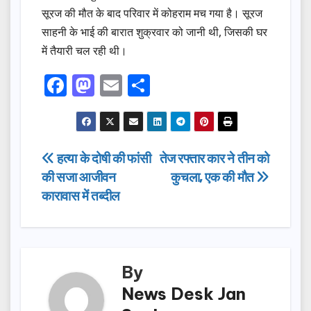
सूरज की मौत के बाद परिवार में कोहराम मच गया है। सूरज
साहनी के भाई की बारात शुक्रवार को जानी थी, जिसकी घर
में तैयारी चल रही थी।
F
M
E
S
a
a
m
h
c
st
ail
ar
e
o
e
Post
हत्या के दोषी की फांसी
तेज रफ्तार कार ने तीन को
b
d
की सजा आजीवन
कुचला, एक की मौत
navigation
o
o
कारावास में तब्दील
o
n
k
By
News Desk Jan