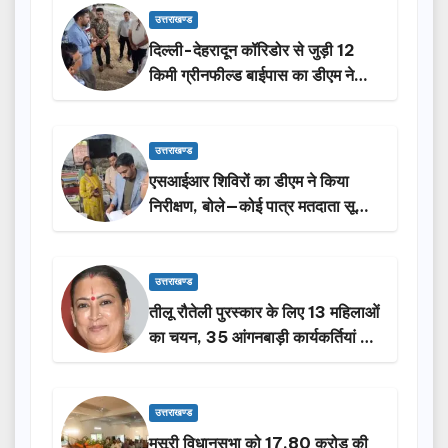
उत्तराखण्ड
दिल्ली-देहरादून कॉरिडोर से जुड़ी 12
किमी ग्रीनफील्ड बाईपास का डीएम ने
किया निरीक्षण…
उत्तराखण्ड
एसआईआर शिविरों का डीएम ने किया
निरीक्षण, बोले—कोई पात्र मतदाता सूची
से न छूटे…
उत्तराखण्ड
तीलू रौतेली पुरस्कार के लिए 13 महिलाओं
का चयन, 35 आंगनबाड़ी कार्यकर्तियां भी
होंगी सम्मानित…
उत्तराखण्ड
मसूरी विधानसभा को 17.80 करोड़ की