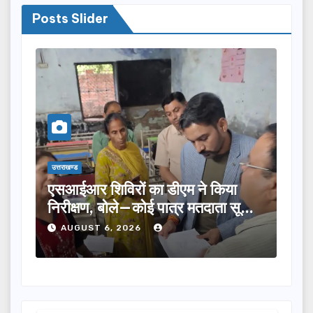
Posts Slider
उत्तराखण्ड
उत्तराखण्ड
एसआईआर शिविरों का डीएम ने किया
तीलू रौ
निरीक्षण, बोले—कोई पात्र मतदाता सूची
का चयन,
से न छूटे…
होंगी स
AUGUST 6, 2026
AUGU