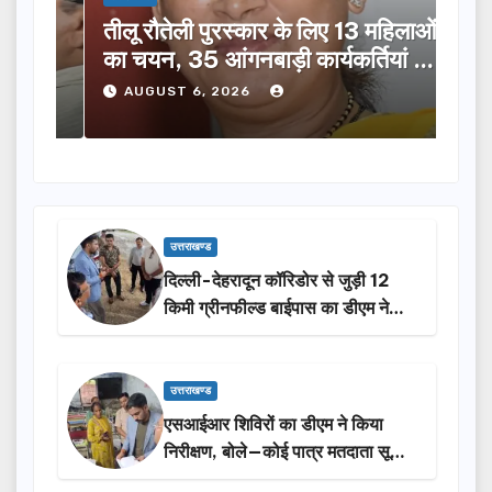
तीलू रौतेली पुरस्कार के लिए 13 महिलाओं
मसू
ूची
का चयन, 35 आंगनबाड़ी कार्यकर्तियां भी
विक
होंगी सम्मानित…
ने क
AUGUST 6, 2026
A
उत्तराखण्ड
दिल्ली-देहरादून कॉरिडोर से जुड़ी 12
किमी ग्रीनफील्ड बाईपास का डीएम ने
किया निरीक्षण…
उत्तराखण्ड
एसआईआर शिविरों का डीएम ने किया
निरीक्षण, बोले—कोई पात्र मतदाता सूची
से न छूटे…