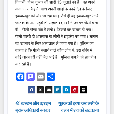
निवासी गौरव कुमार की शादी 15 जुलाई को है। वह अपने
दादा जगतसिहं के साथ अपनी शादी के कार्ड देने के लिए
इकबालपुर की ओर जा रहा था। जैसे ही वह इकबालपुर रेलवे
फाटक के पास पहुंचे तो अज्ञात बदमाशों ने उन पर गोली चला
दी। गोली गौरव पांव में लगी। जिससे वह घायल हो गया।
गोली चलते ही आसपास के लोगों में हड़कंप मच गया। घायल
को उपचार के लिए अस्पताल ले जाया गया है। पुलिस का
कहना है कि गोली चलाने वाले कौन लोग थे, इस संबंध में
कोई जानकारी नहीं मिल पाई है। पुलिस मामले की छानबीन
कर रही है।
F
M
E
S
a
a
m
h
c
st
ail
ar
e
o
e
Post
कस्टम और क्राइम
युवक की हत्या कर उसी के
b
d
ब्रांच अधिकारी बनकर
वाहन में शव को लटकाया