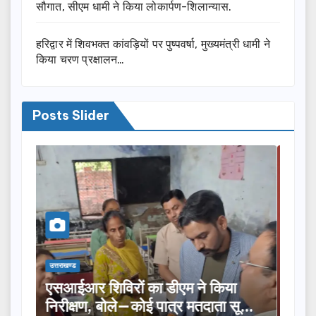
सौगात, सीएम धामी ने किया लोकार्पण-शिलान्यास.
हरिद्वार में शिवभक्त कांवड़ियों पर पुष्पवर्षा, मुख्यमंत्री धामी ने
किया चरण प्रक्षालन…
Posts Slider
उत्तराखण्ड
उत्तर
तीलू रौतेली पुरस्कार के लिए 13 महिलाओं
मसू
ूची
का चयन, 35 आंगनबाड़ी कार्यकर्तियां भी
विक