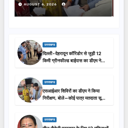
होंगी सम्मानित…
ने 
AUGUST 6, 2026
A
उत्तराखण्ड
दिल्ली-देहरादून कॉरिडोर से जुड़ी 12
किमी ग्रीनफील्ड बाईपास का डीएम ने
किया निरीक्षण…
उत्तराखण्ड
एसआईआर शिविरों का डीएम ने किया
निरीक्षण, बोले—कोई पात्र मतदाता सूची
से न छूटे…
उत्तराखण्ड