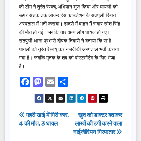
की टीम ने तुरंत रेस्क्यू अभियान शुरू किया और घायलों को
ऊपर सड़क तक लाकर हंस फाउंडेशन के सतपुली स्थित
अस्पताल में भर्ती कराया। हादसे में वाहन में सवार रमेश सिंह
की मौत हो गई। जबकि चार अन्य लोग घायल हो गए।
सतपुली थाना प्रभारी दीपक तिवारी ने बताया कि सभी
घायलों को तुरंत रेस्क्यू कर नजदीकी अस्पताल भर्ती कराया
गया है। जबकि मृतक के शव को पोस्टमॉर्टम के लिए भेजा
है।
F
M
E
S
a
a
m
h
c
st
ail
ar
e
o
e
Post
गहरी खाई में गिरी कार,
खुद को डाक्टर बताकर
b
d
4 की मौत, 3 घायल
लाखों की ठगी करने वाला
navigation
o
o
नाईजीरियन गिरफतार