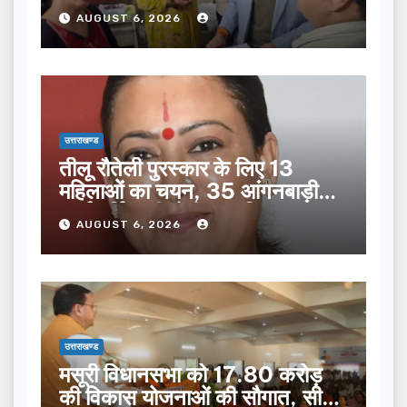
सूची से न छूटे…
AUGUST 6, 2026
उत्तराखण्ड
तीलू रौतेली पुरस्कार के लिए 13
महिलाओं का चयन, 35 आंगनबाड़ी
कार्यकर्तियां भी होंगी सम्मानित…
AUGUST 6, 2026
उत्तराखण्ड
मसूरी विधानसभा को 17.80 करोड़
की विकास योजनाओं की सौगात, सीएम