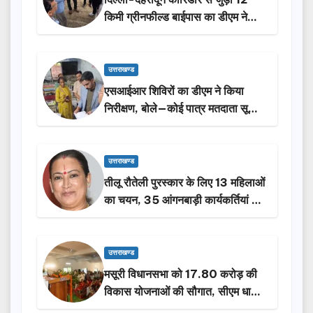
किमी ग्रीनफील्ड बाईपास का डीएम ने
किया निरीक्षण…
उत्तराखण्ड
एसआईआर शिविरों का डीएम ने किया
निरीक्षण, बोले—कोई पात्र मतदाता सूची
से न छूटे…
उत्तराखण्ड
तीलू रौतेली पुरस्कार के लिए 13 महिलाओं
का चयन, 35 आंगनबाड़ी कार्यकर्तियां भी
होंगी सम्मानित…
उत्तराखण्ड
मसूरी विधानसभा को 17.80 करोड़ की
विकास योजनाओं की सौगात, सीएम धामी
ने किया लोकार्पण-शिलान्यास.