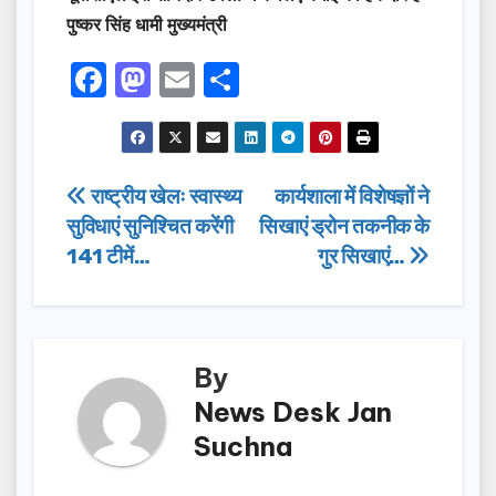
पुष्कर सिंह धामी मुख्यमंत्री
F
M
E
S
a
a
m
h
c
st
ail
ar
e
o
e
Post
राष्ट्रीय खेलः स्वास्थ्य
कार्यशाला में विशेषज्ञों ने
b
d
सुविधाएं सुनिश्चित करेंगी
सिखाएं ड्रोन तकनीक के
navigation
o
o
141 टीमें…
गुर सिखाएं…
o
n
k
By
News Desk Jan
Suchna