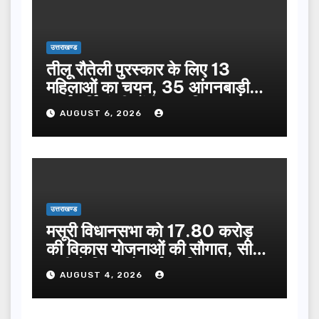
उत्तराखण्ड
तीलू रौतेली पुरस्कार के लिए 13
महिलाओं का चयन, 35 आंगनबाड़ी
कार्यकर्तियां भी होंगी सम्मानित…
AUGUST 6, 2026
उत्तराखण्ड
मसूरी विधानसभा को 17.80 करोड़
की विकास योजनाओं की सौगात, सीएम
धामी ने किया लोकार्पण-शिलान्यास.
AUGUST 4, 2026