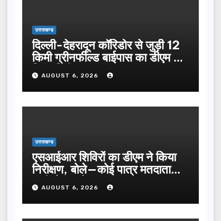
उत्तराखण्ड
दिल्ली-देहरादून कॉरिडोर से जुड़ी 12
किमी ग्रीनफील्ड बाईपास का डीएम ने
किया निरीक्षण…
AUGUST 6, 2026
उत्तराखण्ड
एसआईआर शिविरों का डीएम ने किया
निरीक्षण, बोले—कोई पात्र मतदाता
सूची से न छूटे…
AUGUST 6, 2026