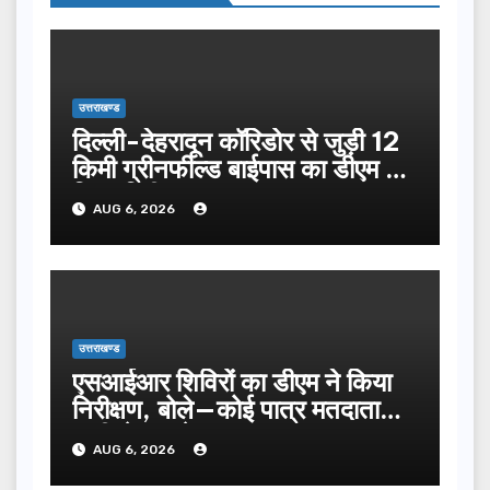
उत्तराखण्ड
दिल्ली-देहरादून कॉरिडोर से जुड़ी 12
किमी ग्रीनफील्ड बाईपास का डीएम ने
किया निरीक्षण…
AUG 6, 2026
उत्तराखण्ड
एसआईआर शिविरों का डीएम ने किया
निरीक्षण, बोले—कोई पात्र मतदाता
सूची से न छूटे…
AUG 6, 2026