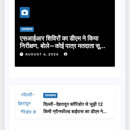
उत्तराखण्ड
उत्तराखण्ड
एसआईआर शिविरों का डीएम ने किया
तीलू रौतेल
निरीक्षण, बोले—कोई पात्र मतदाता सूची
का चयन, 3
से न छूटे…
होंगी सम्
AUGUST 6, 2026
AUGUST 
उत्तराखण्ड
दिल्ली-देहरादून कॉरिडोर से जुड़ी 12
किमी ग्रीनफील्ड बाईपास का डीएम ने
किया निरीक्षण…