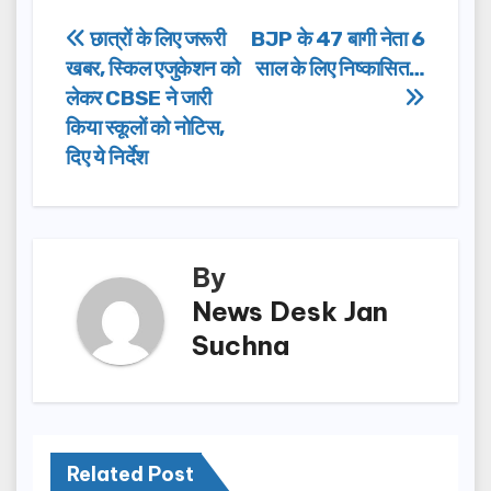
e
o
e
Post
छात्रों के लिए जरूरी
BJP के 47 बागी नेता 6
b
d
खबर, स्किल एजुकेशन को
साल के लिए निष्कासित…
navigation
o
o
लेकर CBSE ने जारी
o
n
किया स्कूलों को नोटिस,
दिए ये निर्देश
k
By
News Desk Jan
Suchna
Related Post