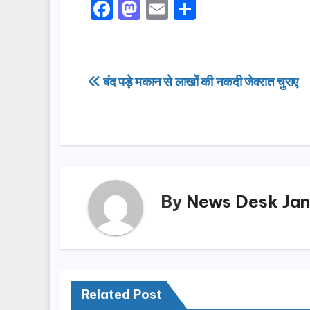
F
M
E
S
a
a
m
h
c
st
ail
ar
e
o
e
Post
बंद पड़े मकान से लाखों की नकदी जेवरात चुराए
b
d
navigation
o
o
o
n
k
By
News Desk Jan
Related Post