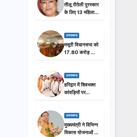
तीलू रौतेली पुरस्कार
के लिए 13 महिलाओं
का चयन, 35
आंगनबाड़ी
कार्यकर्तियां भी होंगी
उत्तराखण्ड
सम्मानित…
मसूरी विधानसभा को
17.80 करोड़ की
विकास योजनाओं की
सौगात, सीएम धामी
ने किया लोकार्पण-
उत्तराखण्ड
शिलान्यास.
हरिद्वार में शिवभक्त
कांवड़ियों पर
पुष्पवर्षा, मुख्यमंत्री
धामी ने किया चरण
प्रक्षालन…
उत्तराखण्ड
मुख्यमंत्री ने विभिन्न
विकास योजनाओं के