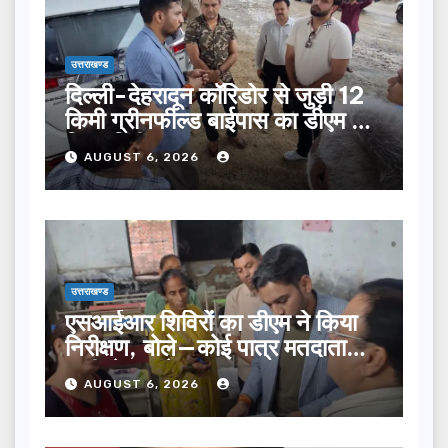
उत्तराखण्ड
दिल्ली-देहरादून कॉरिडोर से जुड़ी 12
किमी ग्रीनफील्ड बाईपास का डीएम ने
किया निरीक्षण…
AUGUST 6, 2026
उत्तराखण्ड
एसआईआर शिविरों का डीएम ने किया
निरीक्षण, बोले—कोई पात्र मतदाता
सूची से न छूटे…
AUGUST 6, 2026