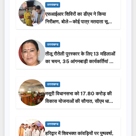
उत्तराखण्ड
एसआईआर शिविरों का डीएम ने किया
निरीक्षण, बोले—कोई पात्र मतदाता सूची
से न छूटे…
उत्तराखण्ड
तीलू रौतेली पुरस्कार के लिए 13 महिलाओं
का चयन, 35 आंगनबाड़ी कार्यकर्तियां भी
होंगी सम्मानित…
उत्तराखण्ड
मसूरी विधानसभा को 17.80 करोड़ की
विकास योजनाओं की सौगात, सीएम धामी
ने किया लोकार्पण-शिलान्यास.
उत्तराखण्ड
हरिद्वार में शिवभक्त कांवड़ियों पर पुष्पवर्षा,