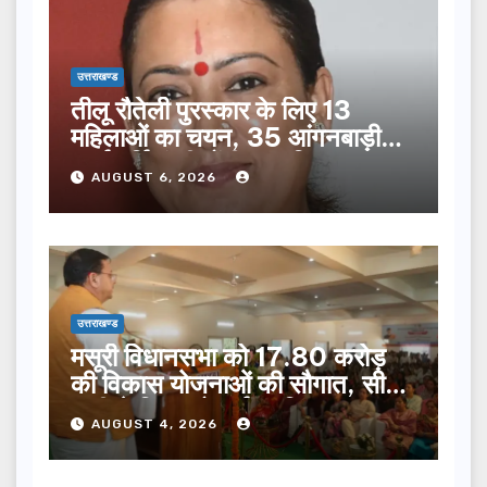
उत्तराखण्ड
तीलू रौतेली पुरस्कार के लिए 13
महिलाओं का चयन, 35 आंगनबाड़ी
कार्यकर्तियां भी होंगी सम्मानित…
AUGUST 6, 2026
उत्तराखण्ड
मसूरी विधानसभा को 17.80 करोड़
की विकास योजनाओं की सौगात, सीएम
धामी ने किया लोकार्पण-शिलान्यास.
AUGUST 4, 2026