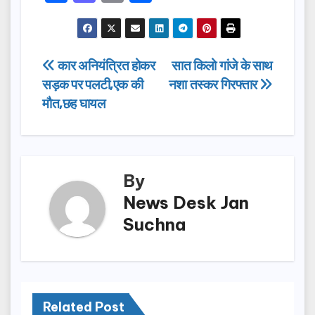
a
a
m
h
c
st
ail
ar
e
o
e
Post
कार अनियंत्रित होकर
सात किलो गांजे के साथ
b
d
सड़क पर पलटी,एक की
नशा तस्कर गिरफ्तार
navigation
o
o
मौत,छह घायल
o
n
k
By
News Desk Jan
Suchna
Related Post