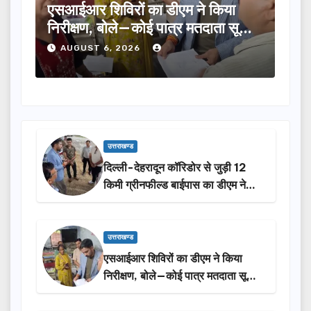
विरों का डीएम ने किया
तीलू रौतेली पुरस्कार के
बोले—कोई पात्र मतदाता सूची
का चयन, 35 आंगनबाड़ी का
होंगी सम्मानित…
, 2026
AUGUST 6, 2026
उत्तराखण्ड
दिल्ली-देहरादून कॉरिडोर से जुड़ी 12
किमी ग्रीनफील्ड बाईपास का डीएम ने
किया निरीक्षण…
उत्तराखण्ड
एसआईआर शिविरों का डीएम ने किया
निरीक्षण, बोले—कोई पात्र मतदाता सूची
से न छूटे…