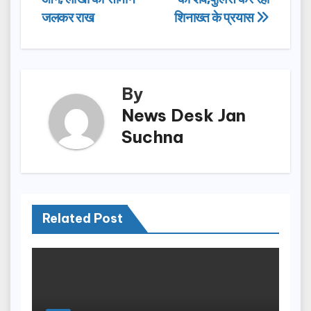
navigation
o
o
जलकर राख
शिनाख्त के प्रयास
o
n
k
By
News Desk Jan
Suchna
Related Post