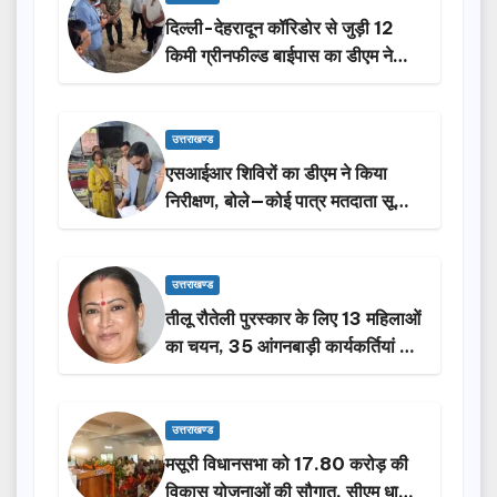
दिल्ली-देहरादून कॉरिडोर से जुड़ी 12
किमी ग्रीनफील्ड बाईपास का डीएम ने
किया निरीक्षण…
उत्तराखण्ड
एसआईआर शिविरों का डीएम ने किया
निरीक्षण, बोले—कोई पात्र मतदाता सूची
से न छूटे…
उत्तराखण्ड
तीलू रौतेली पुरस्कार के लिए 13 महिलाओं
का चयन, 35 आंगनबाड़ी कार्यकर्तियां भी
होंगी सम्मानित…
उत्तराखण्ड
मसूरी विधानसभा को 17.80 करोड़ की
विकास योजनाओं की सौगात, सीएम धामी