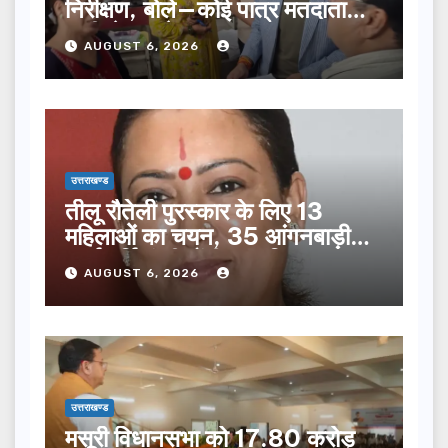
निरीक्षण, बोले—कोई पात्र मतदाता
सूची से न छूटे…
AUGUST 6, 2026
उत्तराखण्ड
तीलू रौतेली पुरस्कार के लिए 13
महिलाओं का चयन, 35 आंगनबाड़ी
कार्यकर्तियां भी होंगी सम्मानित…
AUGUST 6, 2026
उत्तराखण्ड
मसूरी विधानसभा को 17.80 करोड़