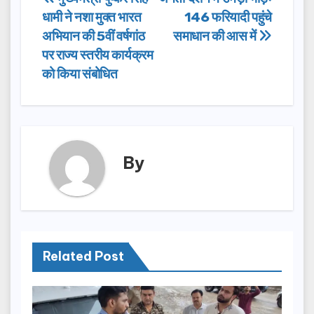
Post
b
d
धामी ने नशा मुक्त भारत
146 फरियादी पहुंचे
navigation
o
o
अभियान की 5वीं वर्षगांठ
समाधान की आस में
o
n
पर राज्य स्तरीय कार्यक्रम
को किया संबोधित
k
By
Related Post