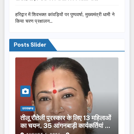
हरिद्वार में शिवभक्त कांवड़ियों पर पुष्पवर्षा, मुख्यमंत्री धामी ने
किया चरण प्रक्षालन…
Posts Slider
उत्तराखण्ड
उत्तराख
तीलू रौतेली पुरस्कार के लिए 13 महिलाओं
मसू
ूची
का चयन, 35 आंगनबाड़ी कार्यकर्तियां भी
विक
होंगी सम्मानित…
ने क