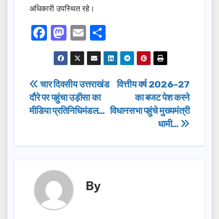
अधिकारी उपस्थित रहे।
F
M
E
S
a
a
m
h
c
st
ail
ar
e
o
e
Post
चार दिवसीय उत्तराखंड
वित्तीय वर्ष 2026–27
b
d
दौरे पर पहुंचा उड़ीसा का
का बजट पेश करने
navigation
o
o
मीडिया प्रतिनिधिमंडल…
विधानसभा पहुंचे मुख्यमंत्री
o
n
धामी…
k
By