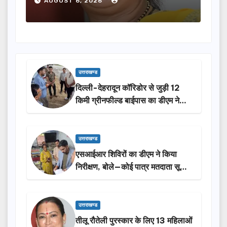
AUGUST 6, 2026
A
उत्तराखण्ड
दिल्ली-देहरादून कॉरिडोर से जुड़ी 12
किमी ग्रीनफील्ड बाईपास का डीएम ने
किया निरीक्षण…
उत्तराखण्ड
एसआईआर शिविरों का डीएम ने किया
निरीक्षण, बोले—कोई पात्र मतदाता सूची
से न छूटे…
उत्तराखण्ड
तीलू रौतेली पुरस्कार के लिए 13 महिलाओं