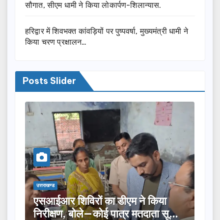
सौगात, सीएम धामी ने किया लोकार्पण-शिलान्यास.
हरिद्वार में शिवभक्त कांवड़ियों पर पुष्पवर्षा, मुख्यमंत्री धामी ने
किया चरण प्रक्षालन…
Posts Slider
उत्तराखण्ड
उत्तराख
तीलू रौतेली पुरस्कार के लिए 13 महिलाओं
मसू
ूची
का चयन, 35 आंगनबाड़ी कार्यकर्तियां भी
विक