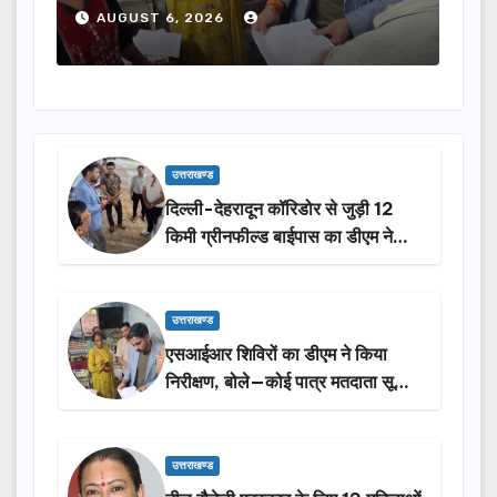
होंगी सम्मानित…
ने क
AUGUST 6, 2026
A
उत्तराखण्ड
दिल्ली-देहरादून कॉरिडोर से जुड़ी 12
किमी ग्रीनफील्ड बाईपास का डीएम ने
किया निरीक्षण…
उत्तराखण्ड
एसआईआर शिविरों का डीएम ने किया
निरीक्षण, बोले—कोई पात्र मतदाता सूची
से न छूटे…
उत्तराखण्ड