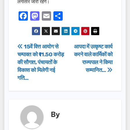
लगातार जारी रहेंगे।
F
M
E
S
a
a
m
h
c
st
ail
ar
e
o
e
Post
15वें वित्त आयोग से
आपदा में उत्कृष्ट कार्य
b
d
चम्पावत को ₹11.50 करोड़
करने वाले कार्मिकों को
navigation
o
o
की सौगात, पंचायतों के
राज्यपाल ने किया
o
n
विकास को मिलेगी नई
सम्मानित…
गति…
k
By