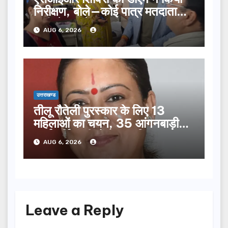
निरीक्षण, बोले—कोई पात्र मतदाता
सूची से न छूटे…
AUG 6, 2026
उत्तराखण्ड
तीलू रौतेली पुरस्कार के लिए 13
महिलाओं का चयन, 35 आंगनबाड़ी
कार्यकर्तियां भी होंगी सम्मानित…
AUG 6, 2026
Leave a Reply