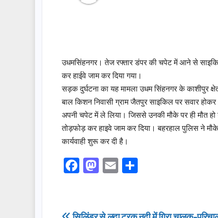
उधमसिंहनगर। तेज रफ्तार डंपर की चपेट में आने से साइकिल 
कर हाईवे जाम कर दिया गया।
सड़क दुर्घटना का यह मामला उधम सिंहनगर के काशीपुर क्षेत
बाल किशन निवासी ग्राम जैतपुर साइकिल पर सवार होकर 
अपनी चपेट में ले लिया। जिससे उनकी मौके पर ही मौत हो ग
तोड़फोड़ कर हाइवे जाम कर दिया। बहरहाल पुलिस ने मौके
कार्यवाही शुरू कर दी है।
F
M
E
S
a
a
m
h
c
st
ail
ar
e
o
e
सिलिंडर से लदा ट्रक नदी में गिरा,चालक-परिच