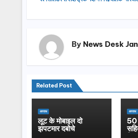
Post
b
d
navigation
o
o
o
n
k
By
News Desk Jan
Related Post
अपराध
अपराध
लूट के मोबाइल दो
50 
झपटमार दबोचे
सहि
गिफ्