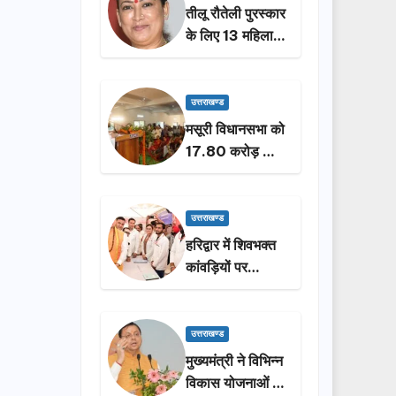
तीलू रौतेली पुरस्कार
के लिए 13 महिलाओं
का चयन, 35
आंगनबाड़ी
कार्यकर्तियां भी होंगी
उत्तराखण्ड
सम्मानित…
मसूरी विधानसभा को
17.80 करोड़ की
विकास योजनाओं की
सौगात, सीएम धामी
ने किया लोकार्पण-
उत्तराखण्ड
शिलान्यास.
हरिद्वार में शिवभक्त
कांवड़ियों पर
पुष्पवर्षा, मुख्यमंत्री
धामी ने किया चरण
प्रक्षालन…
उत्तराखण्ड
मुख्यमंत्री ने विभिन्न
विकास योजनाओं के