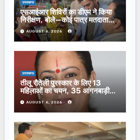
उत्तराखण्ड
एसआईआर शिविरों का डीएम ने किया
निरीक्षण, बोले—कोई पात्र मतदाता
सूची से न छूटे…
AUGUST 6, 2026
उत्तराखण्ड
तीलू रौतेली पुरस्कार के लिए 13
महिलाओं का चयन, 35 आंगनबाड़ी
कार्यकर्तियां भी होंगी सम्मानित…
AUGUST 6, 2026