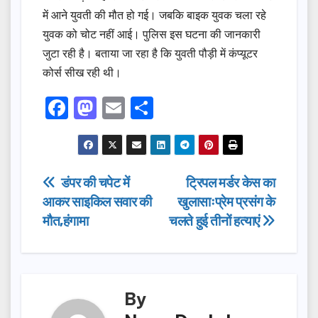
में आने युवती की मौत हो गई। जबकि बाइक युवक चला रहे
युवक को चोट नहीं आई। पुलिस इस घटना की जानकारी
जुटा रही है। बताया जा रहा है कि युवती पौड़ी में कंप्यूटर
कोर्स सीख रही थी।
F
M
E
S
a
a
m
h
c
st
ail
ar
e
o
e
Post
डंपर की चपेट में
ट्रिपल मर्डर केस का
b
d
आकर साइकिल सवार की
खुलासाःप्रेम प्रसंग के
navigation
o
o
मौत,हंगामा
चलते हुई तीनों हत्याएं
o
n
k
By