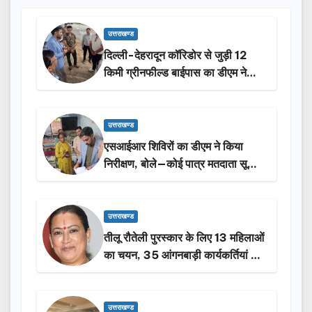
उत्तराखण्ड
दिल्ली-देहरादून कॉरिडोर से जुड़ी 12
किमी ग्रीनफील्ड बाईपास का डीएम ने
किया निरीक्षण…
उत्तराखण्ड
एसआईआर शिविरों का डीएम ने किया
निरीक्षण, बोले—कोई पात्र मतदाता सूची
से न छूटे…
उत्तराखण्ड
तीलू रौतेली पुरस्कार के लिए 13 महिलाओं
का चयन, 35 आंगनबाड़ी कार्यकर्तियां भी
होंगी सम्मानित…
उत्तराखण्ड