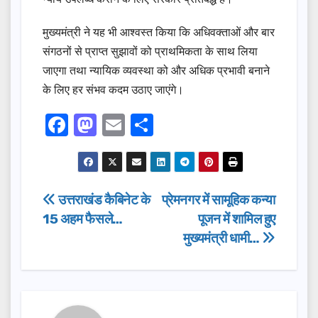
मुख्यमंत्री ने यह भी आश्वस्त किया कि अधिवक्ताओं और बार
संगठनों से प्राप्त सुझावों को प्राथमिकता के साथ लिया
जाएगा तथा न्यायिक व्यवस्था को और अधिक प्रभावी बनाने
के लिए हर संभव कदम उठाए जाएंगे।
F
M
E
S
a
a
m
h
c
st
ail
ar
e
o
e
Post
उत्तराखंड कैबिनेट के
प्रेमनगर में सामूहिक कन्या
b
d
15 अहम फैसले…
पूजन में शामिल हुए
navigation
o
o
मुख्यमंत्री धामी…
o
n
k