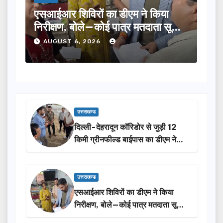
िया
तीलू रौतेली पुरस्कार के लिए 13 महिलाओं
ा सूची
का चयन, 35 आंगनबाड़ी कार्यकर्तियां भी
होंगी सम्मानित…
AUGUST 6, 2026
उत्तराखण्ड
दिल्ली-देहरादून कॉरिडोर से जुड़ी 12
किमी ग्रीनफील्ड बाईपास का डीएम ने
किया निरीक्षण…
उत्तराखण्ड
एसआईआर शिविरों का डीएम ने किया
निरीक्षण, बोले—कोई पात्र मतदाता सूची
से न छूटे…