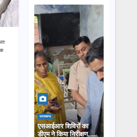
थित
यक
उत्तराखण्ड
उत्तराखण्ड
ॉरिडोर
एसआईआर शिविरों का
तीलू रौतेली पुरस्क
डीएम ने किया निरीक्षण,
लिए 13 महिलाओं 