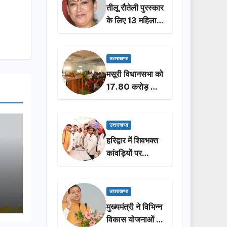
तीलू रौतेली पुरस्कार
के लिए 13 महिलाओं
का चयन, 35
आंगनबाड़ी
कार्यकर्तियां भी होंगी
उत्तराखण्ड
सम्मानित…
मसूरी विधानसभा को
17.80 करोड़ की
विकास योजनाओं की
सौगात, सीएम धामी
ने किया लोकार्पण-
उत्तराखण्ड
शिलान्यास.
हरिद्वार में शिवभक्त
कांवड़ियों पर
पुष्पवर्षा, मुख्यमंत्री
धामी ने किया चरण
प्रक्षालन…
उत्तराखण्ड
मुख्यमंत्री ने विभिन्न
विकास योजनाओं के