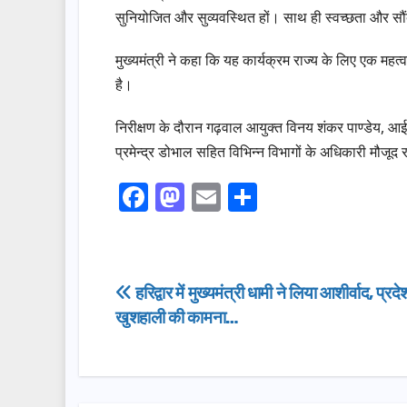
सुनियोजित और सुव्यवस्थित हों। साथ ही स्वच्छता और सौंदर्
मुख्यमंत्री ने कहा कि यह कार्यक्रम राज्य के लिए एक मह
है।
निरीक्षण के दौरान गढ़वाल आयुक्त विनय शंकर पाण्डेय,
प्रमेन्द्र डोभाल सहित विभिन्न विभागों के अधिकारी मौजूद 
F
M
E
S
a
a
m
h
c
st
ail
ar
e
o
e
Post
हरिद्वार में मुख्यमंत्री धामी ने लिया आशीर्वाद, प्रद
b
d
खुशहाली की कामना…
navigation
o
o
o
n
k