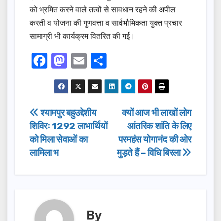
को भ्रमित करने वाले तत्वों से सावधान रहने की अपील
करती व योजना की गुणवत्ता व सार्वभौमिकता युक्त प्रचार
सामाग्री भी कार्यक्रम वितरित की गई।
F
M
E
S
a
a
m
h
c
st
ail
ar
e
o
e
Post
श्यामपुर बहुउद्देशीय
क्यों आज भी लाखों लोग
b
d
शिविरः 1292 लाभार्थियों
आंतरिक शांति के लिए
navigation
o
o
को मिला सेवाओं का
परमहंस योगानंद की ओर
o
n
लामिला भ
मुड़ते हैं – विधि बिरला
k
By