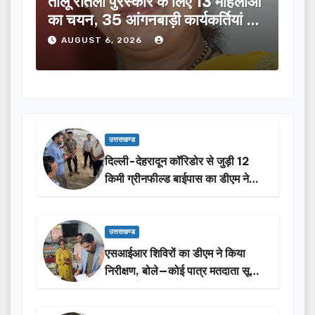
तीलू रौतेली पुरस्कार के लिए 13 महिलाओं
मसू
ूची
का चयन, 35 आंगनबाड़ी कार्यकर्तियां भी
विक
होंगी सम्मानित…
ने क
AUGUST 6, 2026
A
उत्तराखण्ड
दिल्ली-देहरादून कॉरिडोर से जुड़ी 12
किमी ग्रीनफील्ड बाईपास का डीएम ने
किया निरीक्षण…
उत्तराखण्ड
एसआईआर शिविरों का डीएम ने किया
निरीक्षण, बोले—कोई पात्र मतदाता सूची
से न छूटे…