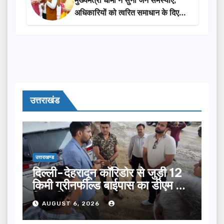
मुख्यमंत्री धामी ने सुनीं जन समस्याएं,
अधिकारियों को त्वरित समाधान के दिए
निर्देश
उत्तराखंड
उत्तराखण्ड
दिल्ली-देहरादून कॉरिडोर से जुड़ी 12
किमी ग्रीनफील्ड बाईपास का डीएम ने
किया निरीक्षण…
AUGUST 6, 2026