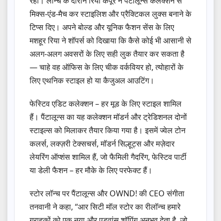
रहा। लॉन्च के दौरान रिया कपूर ने पैंटालून्‍स कलेक्शन से
मिक्स-एंड-मैच कर स्टाइलिश और प्रैक्टिकल लुक्स बनाने के
टिप्स दिए। अपने बोल्ड और यूनिक फैशन सेंस के लिए
मशहूर रिया ने शॉपर्स को दिखाया कि कैसे कोई भी आसानी से
अलग-अलग अवसरों के लिए सही लुक तैयार कर सकता है
— चाहे वह ऑफिस के लिए चीक वर्कवियर हो, त्योहारों के
लिए एथनिक स्टाइल हो या कैजुअल आउटिंग।
फेस्टिव एडिट कलेक्शन – हर मूड के लिए स्टाइल शामिल
हैं। पैंटालून्‍स का यह कलेक्शन मॉडर्न और ट्रेडिशनल दोनों
स्टाइल्स को मिलाकर तैयार किया गया है। इसमें ज्वेल टोन
कलर्स, लक्ज़री टेक्सचर्स, मॉडर्न सिल्हूट्स और मज़ेदार
लेयरिंग ऑप्शंस शामिल हैं, जो फैमिली गैदरिंग, फेस्टिव पार्टी
या डेली फैशन – हर मौके के लिए परफेक्ट हैं।
स्टोर लॉन्च पर पैंटालून्‍स और OWND! की CEO संगीता
तनवानी ने कहा, “आर सिटी मॉल स्टोर का रीलॉन्च हमारे
ग्राहकों को एक नया और एडवांस शॉपिंग अनुभव देता है, जो