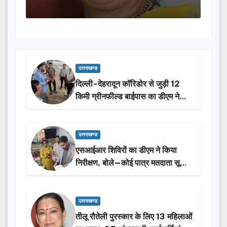
उत्तराखण्ड
दिल्ली-देहरादून कॉरिडोर से जुड़ी 12
किमी ग्रीनफील्ड बाईपास का डीएम ने
किया निरीक्षण…
उत्तराखण्ड
एसआईआर शिविरों का डीएम ने किया
निरीक्षण, बोले—कोई पात्र मतदाता सूची
से न छूटे…
उत्तराखण्ड
तीलू रौतेली पुरस्कार के लिए 13 महिलाओं