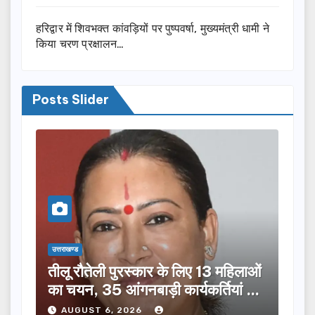
हरिद्वार में शिवभक्त कांवड़ियों पर पुष्पवर्षा, मुख्यमंत्री धामी ने
किया चरण प्रक्षालन…
Posts Slider
उत्तराखण्ड
उत्तराख
तीलू रौतेली पुरस्कार के लिए 13 महिलाओं
मसू
ूची
का चयन, 35 आंगनबाड़ी कार्यकर्तियां भी
विक
होंगी सम्मानित…
ने क
AUGUST 6, 2026
A