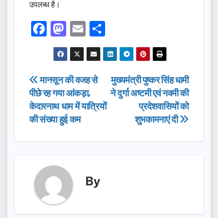
उपलब्ध है।
F
M
E
S
a
a
m
h
c
st
ail
ar
e
o
e
Post
मानसून की वजह से
मुख्यमंत्री पुष्कर सिंह धामी
b
d
पीछे रह गया आंकड़ा,
ने दुर्गा अष्टमी एवं नवमी की
navigation
o
o
केदारनाथ धाम में यात्रियों
प्रदेशवासियों को
o
n
की संख्या हुई कम
शुभकामनाएं दी
k
By