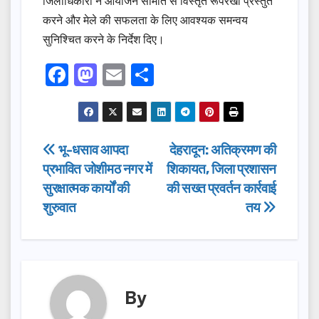
जिलाधिकारी ने आयोजन समिति से विस्तृत रूपरेखा प्रस्तुत
करने और मेले की सफलता के लिए आवश्यक समन्वय
सुनिश्चित करने के निर्देश दिए।
F
M
E
S
a
a
m
h
c
st
ail
ar
e
o
e
Post
भू-धसाव आपदा
देहरादून: अतिक्रमण की
b
d
प्रभावित जोशीमठ नगर में
शिकायत, जिला प्रशासन
navigation
o
o
सुरक्षात्मक कार्यों की
की सख्त प्रवर्तन कार्रवाई
o
n
शुरुवात
तय
k
By