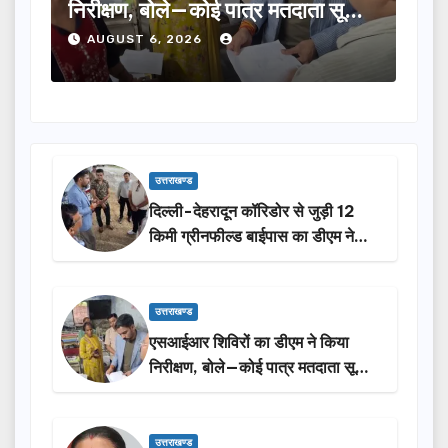
मतदाता सूची
का चयन, 35 आंगनबाड़ी कार्यकर्तियां भी
होंगी सम्मानित…
AUGUST 6, 2026
उत्तराखण्ड
दिल्ली-देहरादून कॉरिडोर से जुड़ी 12
किमी ग्रीनफील्ड बाईपास का डीएम ने
किया निरीक्षण…
उत्तराखण्ड
एसआईआर शिविरों का डीएम ने किया
निरीक्षण, बोले—कोई पात्र मतदाता सूची
से न छूटे…
उत्तराखण्ड