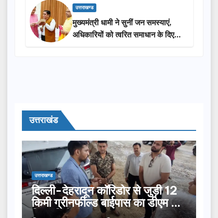
उत्तराखण्ड
मुख्यमंत्री धामी ने सुनीं जन समस्याएं,
अधिकारियों को त्वरित समाधान के दिए
निर्देश
उत्तराखंड
उत्तराखण्ड
दिल्ली-देहरादून कॉरिडोर से जुड़ी 12
किमी ग्रीनफील्ड बाईपास का डीएम ने
किया निरीक्षण…