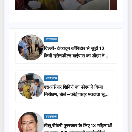
उत्तराखण्ड
दिल्ली-देहरादून कॉरिडोर से जुड़ी 12
किमी ग्रीनफील्ड बाईपास का डीएम ने
किया निरीक्षण…
उत्तराखण्ड
एसआईआर शिविरों का डीएम ने किया
निरीक्षण, बोले—कोई पात्र मतदाता सूची
से न छूटे…
उत्तराखण्ड
तीलू रौतेली पुरस्कार के लिए 13 महिलाओं