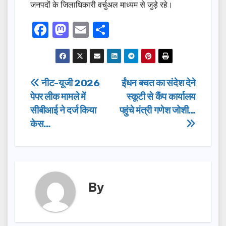
जनपदों के जिलाधिकारी वर्चुअल माध्यम से जुड़े रहे।
F
M
E
S
a
a
m
h
c
st
ail
ar
e
o
e
Post
नीट-यूजी 2026
ईंधन बचत का संदेश देने
b
d
पेपर लीक मामले में
स्कूटी से कैंप कार्यालय
navigation
o
o
सीबीआई ने दर्ज किया
पहुंचे मंत्री गणेश जोशी…
o
n
केस…
k
By