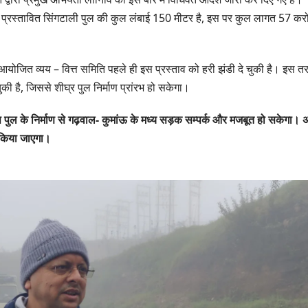
ग्रीनफील्ड बाईपास का
बोले—कोई पा
AUGUST 6, 2026
AUGUST 6,
पर प्रस्तावित सिंगटाली पुल की कुल लंबाई 150 मीटर है, इस पर कुल लागत 57 करो
डीएम ने किया निरीक्षण…
सूची से न छू
 में आयोजित व्यय – वित्त समिति पहले ही इस प्रस्ताव को हरी झंडी दे चुकी है। इस त
चुकी है, जिससे शीघ्र पुल निर्माण प्रांरभ हो सकेगा।
पुल के निर्माण से गढ़वाल- कुमांऊ के मध्य सड़क सम्पर्क और मजबूत हो सकेगा। 
रा किया जाएगा।