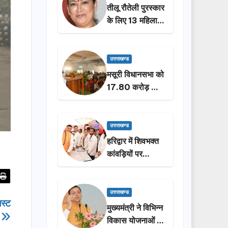
तीलू रौतेली पुरस्कार
के लिए 13 महिलाओं
का चयन, 35
आंगनबाड़ी
कार्यकर्तियां भी होंगी
उत्तराखण्ड
सम्मानित…
मसूरी विधानसभा को
17.80 करोड़ की
विकास योजनाओं की
सौगात, सीएम धामी
ने किया लोकार्पण-
उत्तराखण्ड
शिलान्यास.
हरिद्वार में शिवभक्त
कांवड़ियों पर
पुष्पवर्षा, मुख्यमंत्री
धामी ने किया चरण
प्रक्षालन…
उत्तराखण्ड
िस्ट
मुख्यमंत्री ने विभिन्न
न
विकास योजनाओं के