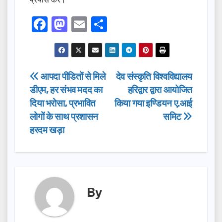
F
M
E
S
a
a
m
h
c
st
ail
ar
e
o
e
Post
आपदा पीडितों से मिले
देव संस्कृति विश्वविद्यालय
b
d
डीएम, हर संभव मदद का
हरिद्वार द्वारा आयोजित
navigation
o
o
दिया भरोसा, प्रभावित
किया गया इण्डियन ए.आई
o
n
लोगों के साथ प्रशासन
समिट
हरदम खड़ा
k
By