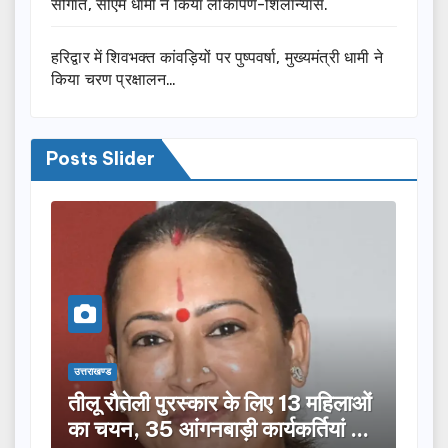
सौगात, सीएम धामी ने किया लोकार्पण-शिलान्यास.
हरिद्वार में शिवभक्त कांवड़ियों पर पुष्पवर्षा, मुख्यमंत्री धामी ने
किया चरण प्रक्षालन…
Posts Slider
उत्तराखण्ड
उत्तराख
तीलू रौतेली पुरस्कार के लिए 13 महिलाओं
मसू
ूची
का चयन, 35 आंगनबाड़ी कार्यकर्तियां भी
विक