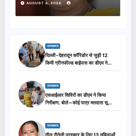
होंगी सम्मानित…
ने क
AUGUST 6, 2026
A
उत्तराखण्ड
दिल्ली-देहरादून कॉरिडोर से जुड़ी 12
किमी ग्रीनफील्ड बाईपास का डीएम ने
किया निरीक्षण…
उत्तराखण्ड
एसआईआर शिविरों का डीएम ने किया
निरीक्षण, बोले—कोई पात्र मतदाता सूची
से न छूटे…
उत्तराखण्ड
तीलू रौतेली पुरस्कार के लिए 13 महिलाओं