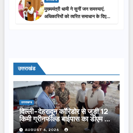
मुख्यमंत्री धामी ने सुनीं जन समस्याएं,
अधिकारियों को त्वरित समाधान के दिए
निर्देश
उत्तराखंड
उत्तराखण्ड
दिल्ली-देहरादून कॉरिडोर से जुड़ी 12
किमी ग्रीनफील्ड बाईपास का डीएम ने
किया निरीक्षण…
AUGUST 6, 2026