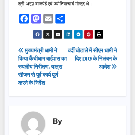
श्री अनूप बाजपेई एवं ज्योतिषाचार्य मौजूद थे।
F
M
E
S
a
a
m
h
c
st
ail
ar
e
o
e
Post
मुख्यमंत्री धामी ने
वर्दी घोटाले में सीएम धामी ने
b
d
किया कैंचीधाम बाईपास का
दिए DIG के निलंबन के
navigation
o
o
स्थलीय निरीक्षण, यात्रा
आदेश
o
n
सीजन से पूर्व कार्य पूर्ण
करने के निर्देश
k
By