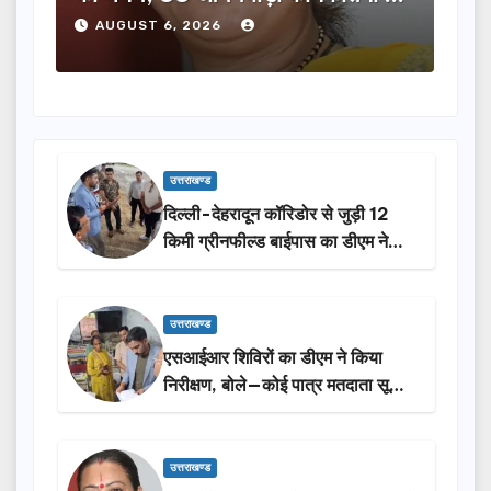
होंगी सम्मानित…
ने क
AUGUST 6, 2026
A
उत्तराखण्ड
दिल्ली-देहरादून कॉरिडोर से जुड़ी 12
किमी ग्रीनफील्ड बाईपास का डीएम ने
किया निरीक्षण…
उत्तराखण्ड
एसआईआर शिविरों का डीएम ने किया
निरीक्षण, बोले—कोई पात्र मतदाता सूची
से न छूटे…
उत्तराखण्ड