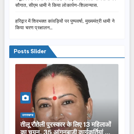
सौगात, सीएम धामी ने किया लोकार्पण-शिलान्यास.
हरिद्वार में शिवभक्त कांवड़ियों पर पुष्पवर्षा, मुख्यमंत्री धामी ने
किया चरण प्रक्षालन…
Posts Slider
उत्तराखण्ड
उत्तराख
तीलू रौतेली पुरस्कार के लिए 13 महिलाओं
मसू
ूची
का चयन, 35 आंगनबाड़ी कार्यकर्तियां भी
विक