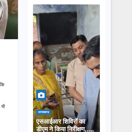
 कि
 भी
उत्तराखण्ड
उत्तराखण्ड
ॉरिडोर
एसआईआर शिविरों का
तीलू रौतेली पुरस्क
डीएम ने किया निरीक्षण,
लिए 13 महिलाओं 