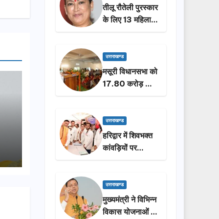
तीलू रौतेली पुरस्कार
के लिए 13 महिलाओं
का चयन, 35
आंगनबाड़ी
कार्यकर्तियां भी होंगी
उत्तराखण्ड
सम्मानित…
मसूरी विधानसभा को
17.80 करोड़ की
विकास योजनाओं की
सौगात, सीएम धामी
ने किया लोकार्पण-
उत्तराखण्ड
शिलान्यास.
हरिद्वार में शिवभक्त
कांवड़ियों पर
पुष्पवर्षा, मुख्यमंत्री
धामी ने किया चरण
प्रक्षालन…
उत्तराखण्ड
मुख्यमंत्री ने विभिन्न
विकास योजनाओं के