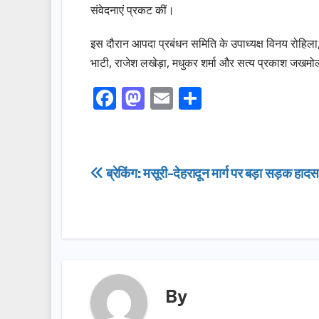
संवेदनाएं प्रकट कीं।
इस दौरान आपदा प्रबंधन समिति के उपाध्यक्ष विनय रोहिला,
भाटी, राजेश लखेड़ा, मधुकर शर्मा और सत्य प्रकाश जखम
F
M
E
S
a
a
m
h
c
st
ail
ar
e
o
e
Post
ब्रेकिंग: मसूरी-देहरादून मार्ग पर बड़ा सड़क हाद
b
d
navigation
o
o
o
n
k
By