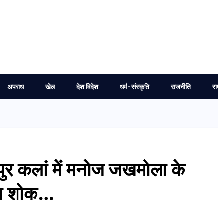
अपराध
खेल
देश विदेश
धर्म-संस्कृति
राजनीति
रा
रिपुर कलां में मनोज जखमोला के
या शोक…