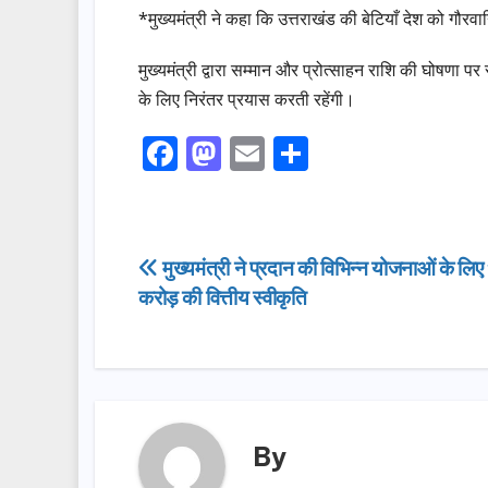
*मुख्यमंत्री ने कहा कि उत्तराखंड की बेटियाँ देश को गौरव
मुख्यमंत्री द्वारा सम्मान और प्रोत्साहन राशि की घोषणा 
के लिए निरंतर प्रयास करती रहेंगी।
F
M
E
S
a
a
m
h
c
st
ail
ar
e
o
e
Post
मुख्यमंत्री ने प्रदान की विभिन्न योजनाओं के ल
b
d
करोड़ की वित्तीय स्वीकृति
navigation
o
o
o
n
k
By