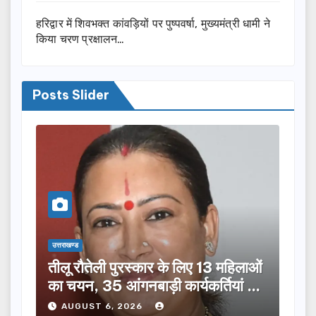
हरिद्वार में शिवभक्त कांवड़ियों पर पुष्पवर्षा, मुख्यमंत्री धामी ने
किया चरण प्रक्षालन…
Posts Slider
उत्तराखण्ड
उत्तराख
तीलू रौतेली पुरस्कार के लिए 13 महिलाओं
मसू
ूची
का चयन, 35 आंगनबाड़ी कार्यकर्तियां भी
विक
होंगी सम्मानित…
ने क
AUGUST 6, 2026
A