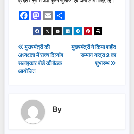
प्रदेश मंत्री भाजपा गुंजन सुखीजा एवं अन्य लोग मौजूद रहे।
F
M
E
S
a
a
m
h
c
st
ail
ar
e
o
e
Post
मुख्यमंत्री की
मुख्यमंत्री ने किया शहीद
b
d
अध्यक्षता में राज्य दिव्यांग
सम्मान यात्रा 2 का
navigation
o
o
सलाहकार बोर्ड की बैठक
शुभारम्भ
o
n
आयोजित
k
By