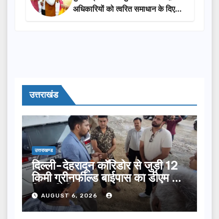
अधिकारियों को त्वरित समाधान के दिए
निर्देश
उत्तराखंड
उत्तराखण्ड
दिल्ली-देहरादून कॉरिडोर से जुड़ी 12
किमी ग्रीनफील्ड बाईपास का डीएम ने
किया निरीक्षण…
AUGUST 6, 2026