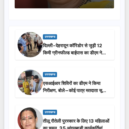
उत्तराखण्ड
दिल्ली-देहरादून कॉरिडोर से जुड़ी 12
किमी ग्रीनफील्ड बाईपास का डीएम ने
किया निरीक्षण…
उत्तराखण्ड
एसआईआर शिविरों का डीएम ने किया
निरीक्षण, बोले—कोई पात्र मतदाता सूची
से न छूटे…
उत्तराखण्ड
तीलू रौतेली पुरस्कार के लिए 13 महिलाओं
का चयन, 35 आंगनबाड़ी कार्यकर्तियां भी