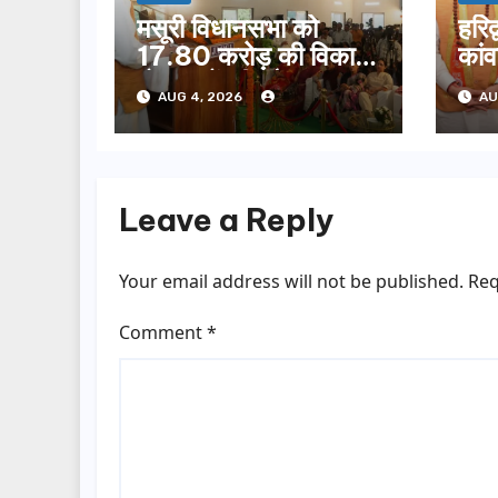
मसूरी विधानसभा को
हरिद
17.80 करोड़ की विकास
कांवड
योजनाओं की सौगात,
मुख्
AUG 4, 2026
AU
सीएम धामी ने किया
चरण
लोकार्पण-शिलान्यास.
Leave a Reply
Your email address will not be published.
Req
Comment
*