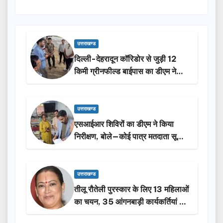
उत्तराखण्ड
दिल्ली-देहरादून कॉरिडोर से जुड़ी 12
किमी ग्रीनफील्ड बाईपास का डीएम ने
किया निरीक्षण…
उत्तराखण्ड
एसआईआर शिविरों का डीएम ने किया
निरीक्षण, बोले—कोई पात्र मतदाता सूची
से न छूटे…
उत्तराखण्ड
तीलू रौतेली पुरस्कार के लिए 13 महिलाओं
का चयन, 35 आंगनबाड़ी कार्यकर्तियां भी
होंगी सम्मानित…