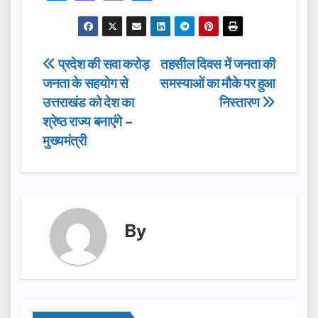
a
a
m
h
c
st
ail
ar
e
o
e
Post
प्रदेश की सवा करोड़
तहसील दिवस में जनता की
b
d
जनता के सहयोग से
समस्याओं का मौके पर हुआ
navigation
o
o
उत्तराखंड को देश का
निस्तारण
o
n
श्रेष्ठ राज्य बनाएंगे –
मुख्यमंत्री
k
By