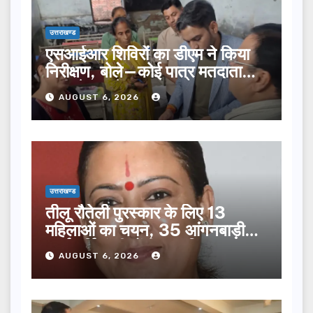
उत्तराखण्ड
एसआईआर शिविरों का डीएम ने किया
निरीक्षण, बोले—कोई पात्र मतदाता
सूची से न छूटे…
AUGUST 6, 2026
उत्तराखण्ड
तीलू रौतेली पुरस्कार के लिए 13
महिलाओं का चयन, 35 आंगनबाड़ी
कार्यकर्तियां भी होंगी सम्मानित…
AUGUST 6, 2026