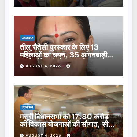
उत्तराखण्ड
तीलू रौतेली पुरस्कार के लिए 13
महिलाओं का चयन, 35 आंगनबाड़ी
कार्यकर्तियां भी होंगी सम्मानित…
AUGUST 6, 2026
उत्तराखण्ड
मसूरी विधानसभा को 17.80 करोड़
की विकास योजनाओं की सौगात, सीएम
धामी ने किया लोकार्पण-शिलान्यास.
AUGUST 4, 2026