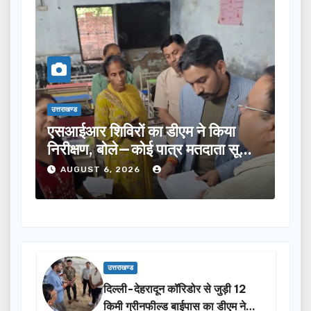
उत्तराखण्ड
उत्तरा
तीलू रौतेली पुरस्कार के लिए 13 महिलाओं
मसू
ूची
का चयन, 35 आंगनबाड़ी कार्यकर्तियां भी
विक
होंगी सम्मानित…
ने 
AUGUST 6, 2026
A
उत्तराखण्ड
दिल्ली-देहरादून कॉरिडोर से जुड़ी 12
किमी ग्रीनफील्ड बाईपास का डीएम ने