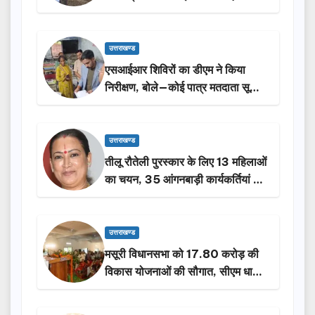
किया निरीक्षण…
उत्तराखण्ड
एसआईआर शिविरों का डीएम ने किया
निरीक्षण, बोले—कोई पात्र मतदाता सूची
से न छूटे…
उत्तराखण्ड
तीलू रौतेली पुरस्कार के लिए 13 महिलाओं
का चयन, 35 आंगनबाड़ी कार्यकर्तियां भी
होंगी सम्मानित…
उत्तराखण्ड
मसूरी विधानसभा को 17.80 करोड़ की
विकास योजनाओं की सौगात, सीएम धामी
ने किया लोकार्पण-शिलान्यास.