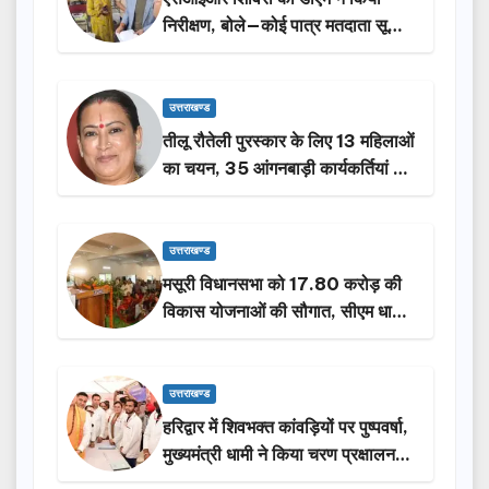
निरीक्षण, बोले—कोई पात्र मतदाता सूची
से न छूटे…
उत्तराखण्ड
तीलू रौतेली पुरस्कार के लिए 13 महिलाओं
का चयन, 35 आंगनबाड़ी कार्यकर्तियां भी
होंगी सम्मानित…
उत्तराखण्ड
मसूरी विधानसभा को 17.80 करोड़ की
विकास योजनाओं की सौगात, सीएम धामी
ने किया लोकार्पण-शिलान्यास.
उत्तराखण्ड
हरिद्वार में शिवभक्त कांवड़ियों पर पुष्पवर्षा,
मुख्यमंत्री धामी ने किया चरण प्रक्षालन…