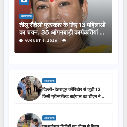
उत्तराखण्ड
उत्तराख
तीलू रौतेली पुरस्कार के लिए 13 महिलाओं
मसू
ूची
का चयन, 35 आंगनबाड़ी कार्यकर्तियां भी
विक
होंगी सम्मानित…
ने क
AUGUST 6, 2026
A
उत्तराखण्ड
दिल्ली-देहरादून कॉरिडोर से जुड़ी 12
किमी ग्रीनफील्ड बाईपास का डीएम ने
किया निरीक्षण…
उत्तराखण्ड
एसआईआर शिविरों का डीएम ने किया