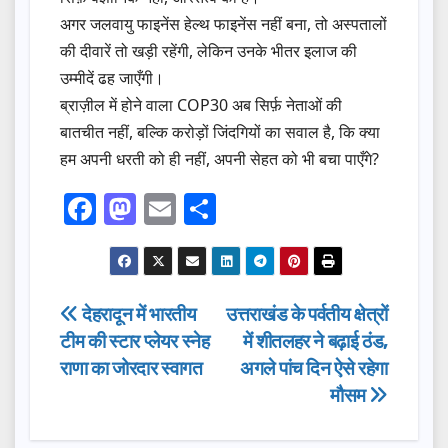
अगर जलवायु फाइनेंस हेल्थ फाइनेंस नहीं बना, तो अस्पतालों
की दीवारें तो खड़ी रहेंगी, लेकिन उनके भीतर इलाज की
उम्मीदें ढह जाएँगी।
ब्राज़ील में होने वाला COP30 अब सिर्फ़ नेताओं की
बातचीत नहीं, बल्कि करोड़ों जिंदगियों का सवाल है, कि क्या
हम अपनी धरती को ही नहीं, अपनी सेहत को भी बचा पाएँगे?
F
M
E
S
a
a
m
h
c
st
ail
ar
e
o
e
Post
देहरादून में भारतीय
उत्तराखंड के पर्वतीय क्षेत्रों
b
d
टीम की स्टार प्लेयर स्नेह
में शीतलहर ने बढ़ाई ठंड,
navigation
o
o
राणा का जोरदार स्वागत
अगले पांच दिन ऐसे रहेगा
o
n
मौसम
k