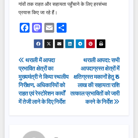
गांवों तक राहत और सहायता पहुँचाने के लिए हरसंभव
प्रयास किए जा रहे हैं।
F
M
E
S
a
a
m
h
c
st
ail
ar
e
o
e
Post
थराली में आपदा
थराली आपदा: सभी
b
d
प्रभावित क्षेत्रों का
आपदाग्रस्त क्षेत्रों में
navigation
o
o
मुख्यमंत्री ने किया स्थलीय
क्षतिग्रस्त मकानों हेतु ₹ 5
o
n
निरीक्षण, अधिकारियों को
लाख की सहायता राशि
राहत एवं रेस्टोरेशन कार्यों
तत्काल प्रभावितों को जारी
k
में तेजी लाने के दिए निर्देश
करने के निर्देश