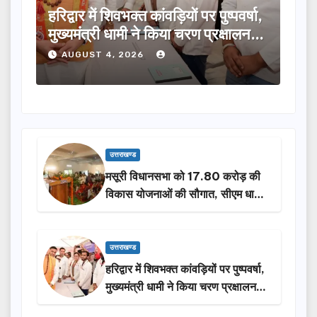
पवर्षा,
मुख्यमंत्री ने विभिन्न विकास योजनाओं के
टि
्षालन…
लिए ₹5 करोड़ की वित्तीय स्वीकृति दी…
मं
कर
AUGUST 4, 2026
उत्तराखण्ड
मसूरी विधानसभा को 17.80 करोड़ की
विकास योजनाओं की सौगात, सीएम धामी
ने किया लोकार्पण-शिलान्यास.
उत्तराखण्ड
हरिद्वार में शिवभक्त कांवड़ियों पर पुष्पवर्षा,
मुख्यमंत्री धामी ने किया चरण प्रक्षालन…