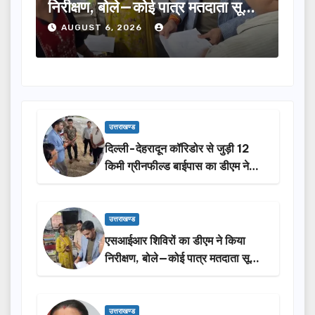
 सूची
का चयन, 35 आंगनबाड़ी कार्यकर्तियां भी
व
होंगी सम्मानित…
ने
AUGUST 6, 2026
उत्तराखण्ड
दिल्ली-देहरादून कॉरिडोर से जुड़ी 12
किमी ग्रीनफील्ड बाईपास का डीएम ने
किया निरीक्षण…
उत्तराखण्ड
एसआईआर शिविरों का डीएम ने किया
निरीक्षण, बोले—कोई पात्र मतदाता सूची
से न छूटे…
उत्तराखण्ड