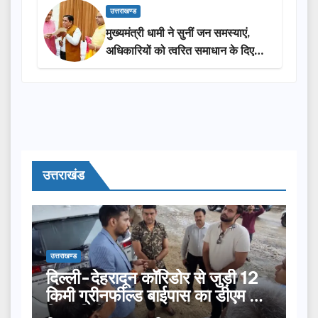
उत्तराखण्ड
मुख्यमंत्री धामी ने सुनीं जन समस्याएं,
अधिकारियों को त्वरित समाधान के दिए
निर्देश
उत्तराखंड
उत्तराखण्ड
दिल्ली-देहरादून कॉरिडोर से जुड़ी 12
किमी ग्रीनफील्ड बाईपास का डीएम ने
किया निरीक्षण…