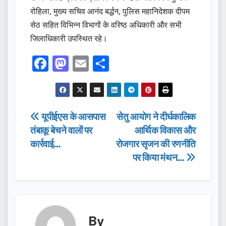
रोहिला, मुख्य सचिव आनंद बर्द्धन, पुलिस महानिदेशक दीपम
सेठ सहित विभिन्न विभागों के वरिष्ठ अधिकारी और सभी
जिलाधिकारी उपस्थित रहे।
F
M
E
S
a
a
m
h
c
st
ail
ar
e
o
e
Post
यूपीईएस के आसपास
सेतु आयोग ने दीर्घकालिक
b
d
तंबाकू बेचने वालों पर
आर्थिक विकास और
navigation
o
o
कार्रवाई…
रोजगार सृजन की रणनीति
o
n
पर किया मंथन…
k
By