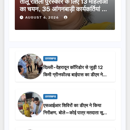
तीलू रौतेली पुरस्कार के लिए 13 महिलाओं
मसू
ूची
का चयन, 35 आंगनबाड़ी कार्यकर्तियां भी
विक
होंगी सम्मानित…
ने क
AUGUST 6, 2026
A
उत्तराखण्ड
दिल्ली-देहरादून कॉरिडोर से जुड़ी 12
किमी ग्रीनफील्ड बाईपास का डीएम ने
किया निरीक्षण…
उत्तराखण्ड
एसआईआर शिविरों का डीएम ने किया
निरीक्षण, बोले—कोई पात्र मतदाता सूची
से न छूटे…