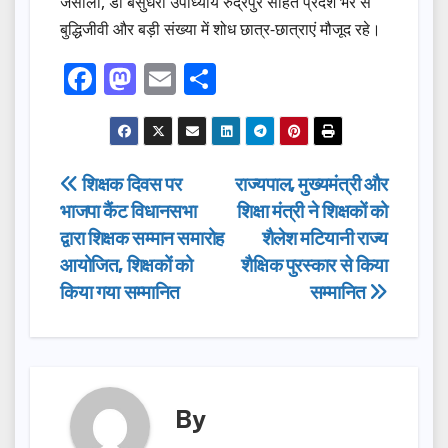
जैसाली, डॉ बसुंधरा उपाध्याय रुद्रपुर सहित प्रदेश भर से
बुद्धिजीवी और बड़ी संख्या में शोध छात्र-छात्राएं मौजूद रहे।
F
M
E
S
a
a
m
h
c
st
ail
ar
e
o
e
Post
शिक्षक दिवस पर
राज्यपाल, मुख्यमंत्री और
b
d
भाजपा कैंट विधानसभा
शिक्षा मंत्री ने शिक्षकों को
navigation
o
o
द्वारा शिक्षक सम्मान समारोह
शैलेश मटियानी राज्य
o
n
आयोजित, शिक्षकों को
शैक्षिक पुरस्कार से किया
किया गया सम्मानित
सम्मानित
k
By