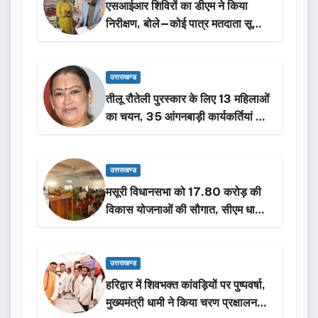
एसआईआर शिविरों का डीएम ने किया
निरीक्षण, बोले—कोई पात्र मतदाता सूची
से न छूटे…
उत्तराखण्ड
तीलू रौतेली पुरस्कार के लिए 13 महिलाओं
का चयन, 35 आंगनबाड़ी कार्यकर्तियां भी
होंगी सम्मानित…
उत्तराखण्ड
मसूरी विधानसभा को 17.80 करोड़ की
विकास योजनाओं की सौगात, सीएम धामी
ने किया लोकार्पण-शिलान्यास.
उत्तराखण्ड
हरिद्वार में शिवभक्त कांवड़ियों पर पुष्पवर्षा,
मुख्यमंत्री धामी ने किया चरण प्रक्षालन…