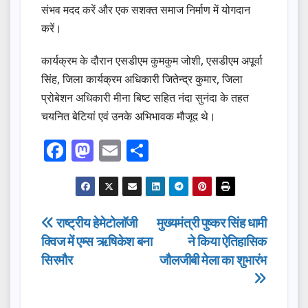
संभव मदद करें और एक सशक्त समाज निर्माण में योगदान
करें।
कार्यक्रम के दौरान एसडीएम कुमकुम जोशी, एसडीएम अपूर्वा
सिंह, जिला कार्यक्रम अधिकारी जितेन्द्र कुमार, जिला
प्रोबेशन अधिकारी मीना बिष्ट सहित नंदा सुनंदा के तहत
चयनित बेटियां एवं उनके अभिभावक मौजूद थे।
F
M
E
S
a
a
m
h
c
st
ail
ar
e
o
e
Post
राष्ट्रीय हेमेटोलाॅजी
मुख्यमंत्री पुष्कर सिंह धामी
b
d
क्विज में एम्स ऋषिकेश बना
ने किया ऐतिहासिक
navigation
o
o
सिरमौर
जौलजीबी मेला का शुभारंभ
o
n
k