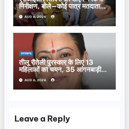
निरीक्षण, बोले—कोई पात्र मतदाता
सूची से न छूटे…
AUG 6, 2026
उत्तराखण्ड
तीलू रौतेली पुरस्कार के लिए 13
महिलाओं का चयन, 35 आंगनबाड़ी
कार्यकर्तियां भी होंगी सम्मानित…
AUG 6, 2026
Leave a Reply