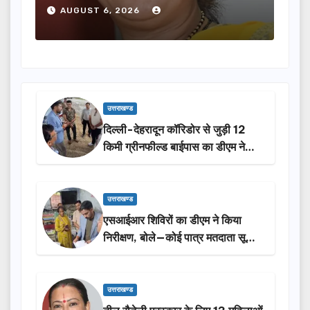
होंगी सम्मानित…
ने क
AUGUST 6, 2026
A
उत्तराखण्ड
दिल्ली-देहरादून कॉरिडोर से जुड़ी 12
किमी ग्रीनफील्ड बाईपास का डीएम ने
किया निरीक्षण…
उत्तराखण्ड
एसआईआर शिविरों का डीएम ने किया
निरीक्षण, बोले—कोई पात्र मतदाता सूची
से न छूटे…
उत्तराखण्ड