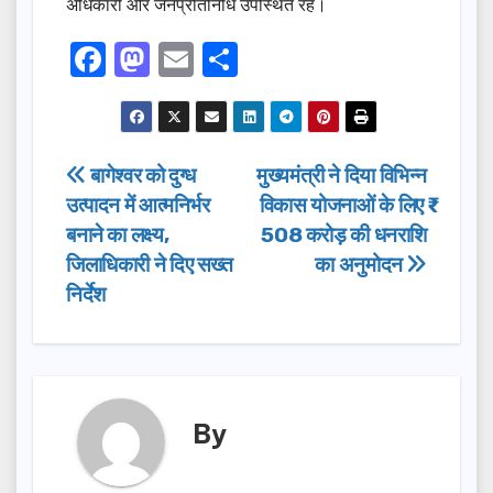
अधिकारी और जनप्रतिनिधि उपस्थित रहे।
F
M
E
S
a
a
m
h
c
st
ail
ar
e
o
e
Post
बागेश्वर को दुग्ध
मुख्यमंत्री ने दिया विभिन्न
b
d
उत्पादन में आत्मनिर्भर
विकास योजनाओं के लिए ₹
navigation
o
o
बनाने का लक्ष्य,
508 करोड़ की धनराशि
o
n
जिलाधिकारी ने दिए सख्त
का अनुमोदन
निर्देश
k
By