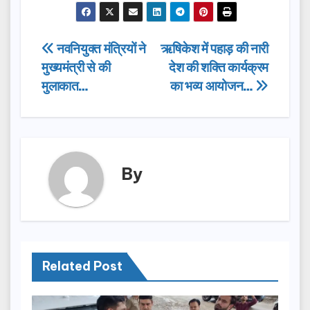
c
st
ail
ar
e
o
e
Post
नवनियुक्त मंत्रियों ने
ऋषिकेश में पहाड़ की नारी
b
d
मुख्यमंत्री से की
देश की शक्ति कार्यक्रम
navigation
o
o
मुलाकात…
का भव्य आयोजन…
o
n
k
By
Related Post