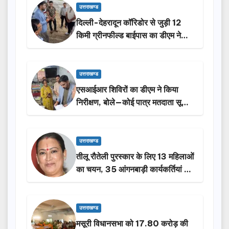
उत्तराखण्ड
दिल्ली-देहरादून कॉरिडोर से जुड़ी 12
किमी ग्रीनफील्ड बाईपास का डीएम ने
किया निरीक्षण…
उत्तराखण्ड
एसआईआर शिविरों का डीएम ने किया
निरीक्षण, बोले—कोई पात्र मतदाता सूची
से न छूटे…
उत्तराखण्ड
तीलू रौतेली पुरस्कार के लिए 13 महिलाओं
का चयन, 35 आंगनबाड़ी कार्यकर्तियां भी
होंगी सम्मानित…
उत्तराखण्ड
मसूरी विधानसभा को 17.80 करोड़ की