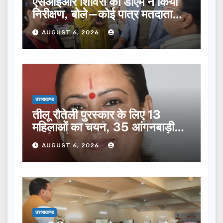
एसआईआर शिविरों का डीएम ने किया
निरीक्षण, बोले—कोई पात्र मतदाता
सूची से न छूटे…
AUGUST 6, 2026
उत्तराखण्ड
तीलू रौतेली पुरस्कार के लिए 13
महिलाओं का चयन, 35 आंगनबाड़ी
कार्यकर्तियां भी होंगी सम्मानित…
AUGUST 6, 2026
उत्तराखण्ड