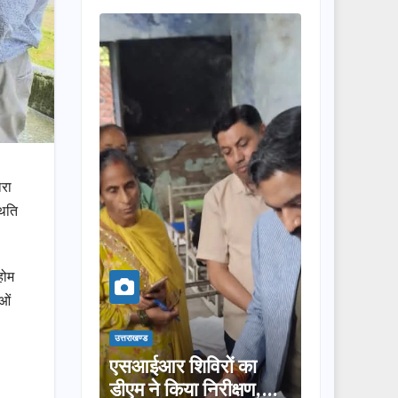
ारा
थिति
होम
ाओं
उत्तराखण्ड
उत्तराखण्ड
ोर
एसआईआर शिविरों का
तीलू रौतेली पुरस्कार क
डीएम ने किया निरीक्षण,
लिए 13 महिलाओं का