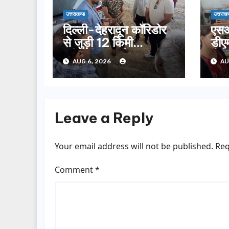
उत्तराखण्ड
उत्तराखण
दिल्ली-देहरादून कॉरिडोर
एसआ
से जुड़ी 12 किमी
डीएम
ग्रीनफील्ड बाईपास का
बोल
AUG 6, 2026
AU
डीएम ने किया निरीक्षण…
सूची
Leave a Reply
Your email address will not be published.
Req
Comment
*