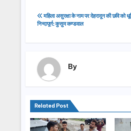
c
st
ail
ar
e
o
e
Post
महिला असुरक्षा के नाम पर देहरादून की छवि को ध
b
d
निन्दापूर्ण: कुसुम कण्डवाल
navigation
o
o
o
n
k
By
Related Post