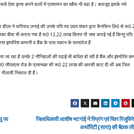
ग्रीनफील्ड बाईपास का
बोले—कोई पा
से ऐसा कृत्य करने वालों में प्रशासन का खौफ भी बढा है। बावजूद इसके नये
AUGUST 6, 2026
AUGUST 6, 
डीएम ने किया निरीक्षण…
सूची से न छू
ी ने डीएम ने फरियाद लगाई की उनके पति स्व उदय शंकर द्वारा कैनफिन लि0 से रू0 
 बीमा भी कराय गया है रू0 12.22 लाख किस्त भी जमा कराई गई हैं किन्तु पति
्त इश्योंरेश कम्पनी व बैंक के पास मकान के दस्तावेज हैं
या जा रहा है उनके 2 नौनिहालों की पढाई भी बाधित हो रही है बैंक और इंश्योरेंश कम
म लि0 जीएमएस रोड के प्रबन्धक की रू0 22 लाख की आरसी काट दी थी अब जिल
को नीलामी निकाल दी है।
यू पर
जिलाधिकारी आशीष भटगांई ने स्प्रिंग एवं रिवर रिजुवि
अथॉरिटी (सारा) की बैठक ल