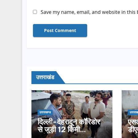
Save my name, email, and website in this
उत्तराखंड
उत्तराखण्ड
उत्तराख
दिल्ली-देहरादून कॉरिडोर
एसआ
से जुड़ी 12 किमी
डीए
ग्रीनफील्ड बाईपास का
बोल