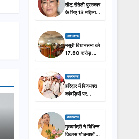
तीलू रौतेली पुरस्कार
के लिए 13 महिलाओं
का चयन, 35
आंगनबाड़ी
कार्यकर्तियां भी होंगी
उत्तराखण्ड
सम्मानित…
मसूरी विधानसभा को
17.80 करोड़ की
विकास योजनाओं की
सौगात, सीएम धामी
ने किया लोकार्पण-
उत्तराखण्ड
शिलान्यास.
हरिद्वार में शिवभक्त
कांवड़ियों पर
पुष्पवर्षा, मुख्यमंत्री
धामी ने किया चरण
प्रक्षालन…
उत्तराखण्ड
मुख्यमंत्री ने विभिन्न
विकास योजनाओं के