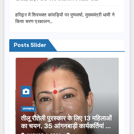
हरिद्वार में शिवभक्त कांवड़ियों पर पुष्पवर्षा, मुख्यमंत्री धामी ने
किया चरण प्रक्षालन…
Posts Slider
उत्तराखण्ड
उत्तराख
तीलू रौतेली पुरस्कार के लिए 13 महिलाओं
मसू
ूची
का चयन, 35 आंगनबाड़ी कार्यकर्तियां भी
विक
होंगी सम्मानित…
ने क