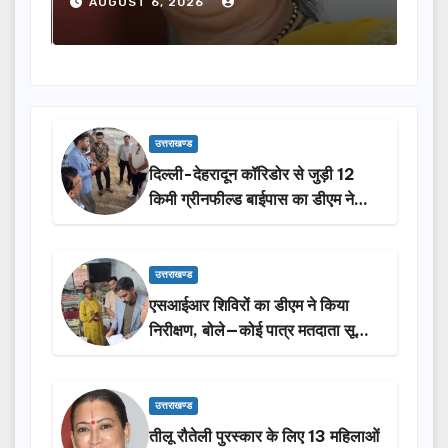
AUGUST 6, 2026
A
उत्तराखण्ड
दिल्ली-देहरादून कॉरिडोर से जुड़ी 12
किमी ग्रीनफील्ड बाईपास का डीएम ने
किया निरीक्षण…
उत्तराखण्ड
एसआईआर शिविरों का डीएम ने किया
निरीक्षण, बोले—कोई पात्र मतदाता सूची
से न छूटे…
उत्तराखण्ड
तीलू रौतेली पुरस्कार के लिए 13 महिलाओं