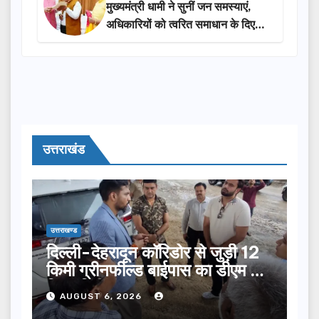
मुख्यमंत्री धामी ने सुनीं जन समस्याएं,
अधिकारियों को त्वरित समाधान के दिए
निर्देश
उत्तराखंड
उत्तराखण्ड
दिल्ली-देहरादून कॉरिडोर से जुड़ी 12
किमी ग्रीनफील्ड बाईपास का डीएम ने
किया निरीक्षण…
AUGUST 6, 2026