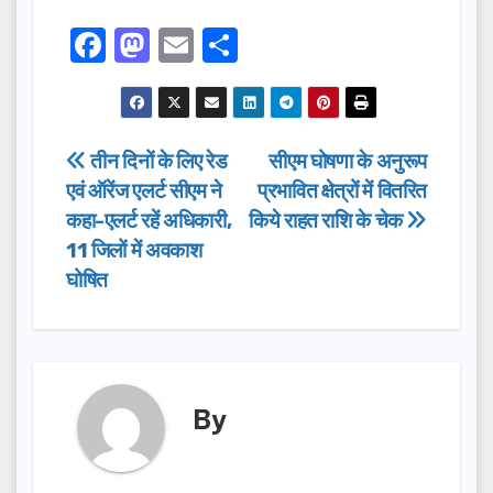
F
M
E
S
a
a
m
h
c
st
ail
ar
e
o
e
Post
तीन दिनों के लिए रेड
सीएम घोषणा के अनुरूप
b
d
एवं ऑरेंज एलर्ट सीएम ने
प्रभावित क्षेत्रों में वितरित
navigation
o
o
कहा-एलर्ट रहें अधिकारी,
किये राहत राशि के चेक
o
n
11 जिलों में अवकाश
घोषित
k
By