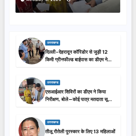
उत्तराखण्ड
दिल्ली-देहरादून कॉरिडोर से जुड़ी 12
किमी ग्रीनफील्ड बाईपास का डीएम ने
किया निरीक्षण…
उत्तराखण्ड
एसआईआर शिविरों का डीएम ने किया
निरीक्षण, बोले—कोई पात्र मतदाता सूची
से न छूटे…
उत्तराखण्ड
तीलू रौतेली पुरस्कार के लिए 13 महिलाओं