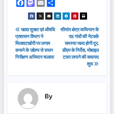
F
M
E
S
a
a
m
h
c
st
ail
ar
e
o
e
Post
खाद्य सुरक्षा एवं औषधि
सीमांत क्षेत्र कथियान के
b
d
प्रशासन विभाग ने
15 गांवों की नेटवर्क
navigation
o
o
मिलावटखोरी पर लगाम
समस्या जल्द होगी दूर,
o
n
कसने के उद्देश्य से सघन
डीएम के निर्देश, मोबाइल
निरीक्षण अभियान चलाया
टावर लगाने की कवायद
k
शुरू
By