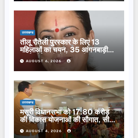
उत्तराखण्ड
तीलू रौतेली पुरस्कार के लिए 13
महिलाओं का चयन, 35 आंगनबाड़ी
कार्यकर्तियां भी होंगी सम्मानित…
AUGUST 6, 2026
उत्तराखण्ड
मसूरी विधानसभा को 17.80 करोड़
की विकास योजनाओं की सौगात, सीएम
धामी ने किया लोकार्पण-शिलान्यास.
AUGUST 4, 2026