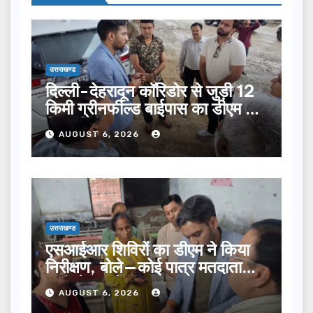
उत्तराखण्ड
दिल्ली-देहरादून कॉरिडोर से जुड़ी 12
किमी ग्रीनफील्ड बाईपास का डीएम ने
किया निरीक्षण…
AUGUST 6, 2026
उत्तराखण्ड
एसआईआर शिविरों का डीएम ने किया
निरीक्षण, बोले—कोई पात्र मतदाता
सूची से न छूटे…
AUGUST 6, 2026