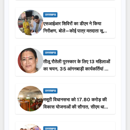
उत्तराखण्ड
एसआईआर शिविरों का डीएम ने किया
निरीक्षण, बोले—कोई पात्र मतदाता सूची
से न छूटे…
उत्तराखण्ड
तीलू रौतेली पुरस्कार के लिए 13 महिलाओं
का चयन, 35 आंगनबाड़ी कार्यकर्तियां भी
होंगी सम्मानित…
उत्तराखण्ड
मसूरी विधानसभा को 17.80 करोड़ की
विकास योजनाओं की सौगात, सीएम धामी
ने किया लोकार्पण-शिलान्यास.
उत्तराखण्ड